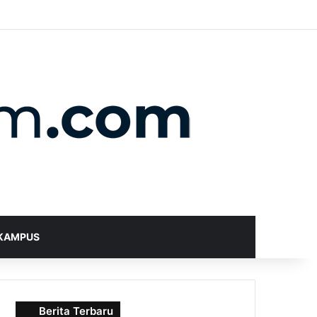
X
YouTube
Instagram
Telegram
WhatsApp
RSS
Random Article
Sidebar
Switch skin
Search for
KAMPUS
Berita Terbaru