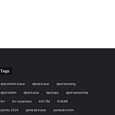
Tags
diskominfo kukar
dpmd kukar
dprd bontang
dprd kaltim
dprd kukar
dprd ppu
dprd samarinda
ikn
ikn nusantara
KALTIM
KUKAR
pemilu 2024
pemkab kukar
pemkab kutim