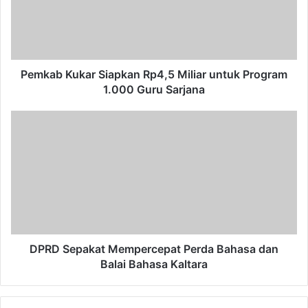
Miliar
untuk
Program
1.000
Guru
Sarjana
Pemkab Kukar Siapkan Rp4,5 Miliar untuk Program
1.000 Guru Sarjana
DPRD
Sepakat
Mempercepat
Perda
Bahasa
dan
Balai
Bahasa
Kaltara
DPRD Sepakat Mempercepat Perda Bahasa dan
Balai Bahasa Kaltara