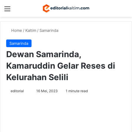
Menu
Switch
Se
Home
/
Kaltim
/
Samarinda
Samarinda
Dewan Samarinda,
Kamaruddin Gelar Reses di
Kelurahan Selili
Send
editorial
16 Mei, 2023
1 minute read
an
email