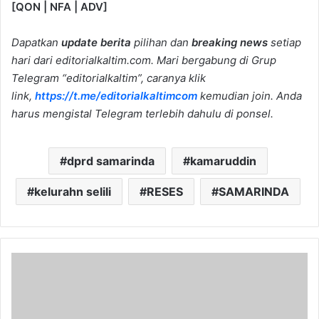
[QON | NFA | ADV]
Dapatkan
update berita
pilihan dan
breaking news
setiap
hari dari editorialkaltim.com. Mari bergabung di Grup
Telegram “editorialkaltim”, caranya klik
link,
https://t.me/editorialkaltimcom
kemudian join. Anda
harus mengistal Telegram terlebih dahulu di ponsel.
dprd samarinda
kamaruddin
kelurahn selili
RESES
SAMARINDA
Pemkab
Kukar
Siapkan
Rp4,5