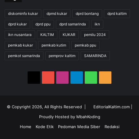
diskominfo kukar
dpmd kukar
dprd bontang
dprd kaltim
dprd kukar
dprd ppu
dprd samarinda
ikn
ikn nusantara
KALTIM
KUKAR
pemilu 2024
pemkab kukar
pemkab kutim
pemkab ppu
pemkot samarinda
pemprov kaltim
SAMARINDA
X
YouTube
Instagram
Telegram
WhatsApp
RSS
© Copyright 2026, All Rights Reserved |
EditorialKaltim.com
|
Proudly Hosted by
MbahKoding
Home
Kode Etik
Pedoman Media Siber
Redaksi