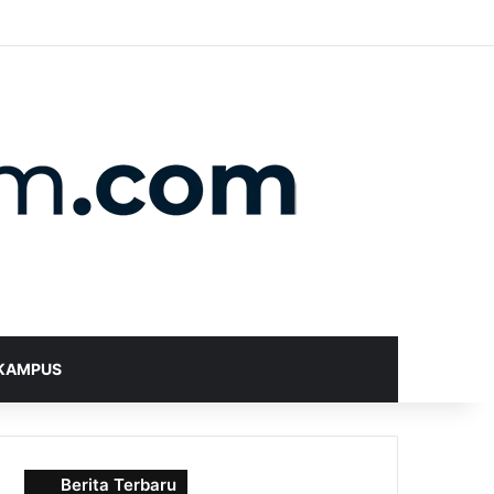
X
YouTube
Instagram
Telegram
WhatsApp
RSS
Random Article
Sidebar
Switch skin
Search for
KAMPUS
Berita Terbaru