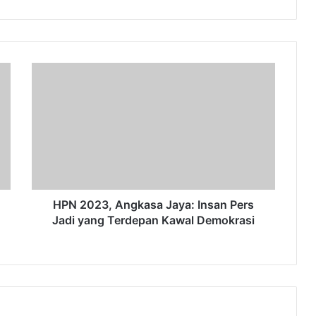
HPN
2023,
Angkasa
Jaya:
Insan
Pers
Jadi
yang
Terdepan
Kawal
HPN 2023, Angkasa Jaya: Insan Pers
Demokrasi
Jadi yang Terdepan Kawal Demokrasi