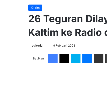
Kaltim
26 Teguran Dil
Kaltim ke Radio
Send
editorial
9 Februari, 2023
an
Facebook
X
Skype
Messenge
Share v
email
Bagikan