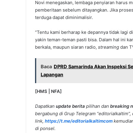
Novi menegaskan, lembaga penyiaran harus me
pemberitaan sebelum ditayangkan. Jika proses i
terduga dapat diminimalisir.
“Tentu kami berharap ke depannya tidak lagi d
yakin teman-teman pasti bisa. Dalam hal ini k
berkala, maupun siaran radio,
streaming
dan T
Baca
DPRD Samarinda Akan Inspeksi Se
Lapangan
[HMS | NFA]
Dapatkan
update berita
pilihan dan
breaking 
bergabung di Grup Telegram “editorialkaltim”, 
link,
https://t.me/editorialkaltimcom
kemudian 
di ponsel.