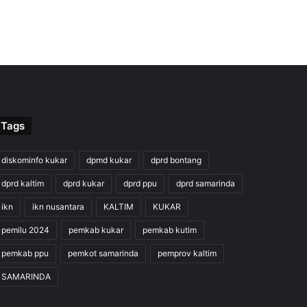
Tags
diskominfo kukar
dpmd kukar
dprd bontang
dprd kaltim
dprd kukar
dprd ppu
dprd samarinda
ikn
ikn nusantara
KALTIM
KUKAR
pemilu 2024
pemkab kukar
pemkab kutim
pemkab ppu
pemkot samarinda
pemprov kaltim
SAMARINDA