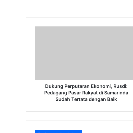
Dukung
Perputaran
Ekonomi,
Rusdi:
Pedagang
Pasar
Rakyat
di
Samarinda
Sudah
Dukung Perputaran Ekonomi, Rusdi:
Tertata
Pedagang Pasar Rakyat di Samarinda
dengan
Sudah Tertata dengan Baik
Baik