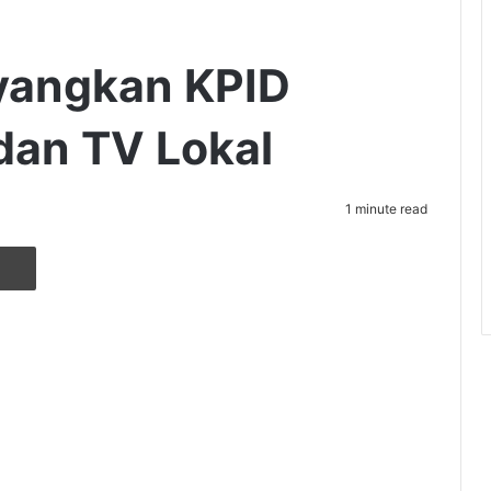
ayangkan KPID
 dan TV Lokal
1 minute read
r
ia Email
Cetak