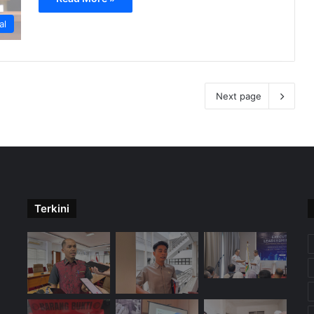
al
Next page
Terkini