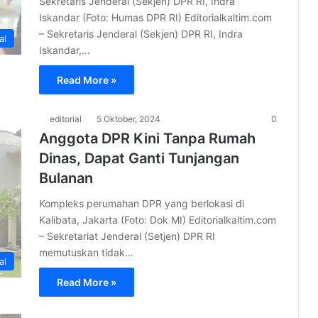
Sekretaris Jenderal (Sekjen) DPR RI, Indra
Iskandar (Foto: Humas DPR RI) Editorialkaltim.com
– Sekretaris Jenderal (Sekjen) DPR RI, Indra
al
Iskandar,…
Read More »
editorial
5 Oktober, 2024
0
Anggota DPR Kini Tanpa Rumah
Dinas, Dapat Ganti Tunjangan
Bulanan
Kompleks perumahan DPR yang berlokasi di
Kalibata, Jakarta (Foto: Dok MI) Editorialkaltim.com
– Sekretariat Jenderal (Setjen) DPR RI
memutuskan tidak…
al
Read More »