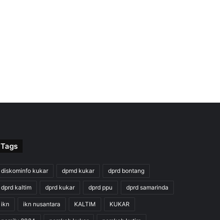
Tags
diskominfo kukar
dpmd kukar
dprd bontang
dprd kaltim
dprd kukar
dprd ppu
dprd samarinda
ikn
ikn nusantara
KALTIM
KUKAR