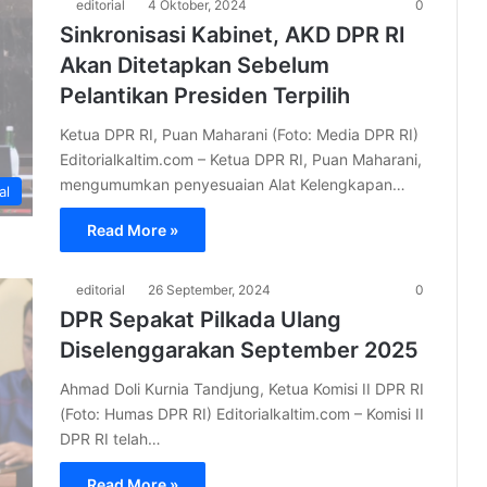
editorial
4 Oktober, 2024
0
Sinkronisasi Kabinet, AKD DPR RI
Akan Ditetapkan Sebelum
Pelantikan Presiden Terpilih
Ketua DPR RI, Puan Maharani (Foto: Media DPR RI)
Editorialkaltim.com – Ketua DPR RI, Puan Maharani,
mengumumkan penyesuaian Alat Kelengkapan…
al
Read More »
editorial
26 September, 2024
0
DPR Sepakat Pilkada Ulang
Diselenggarakan September 2025
Ahmad Doli Kurnia Tandjung, Ketua Komisi II DPR RI
(Foto: Humas DPR RI) Editorialkaltim.com – Komisi II
DPR RI telah…
Read More »