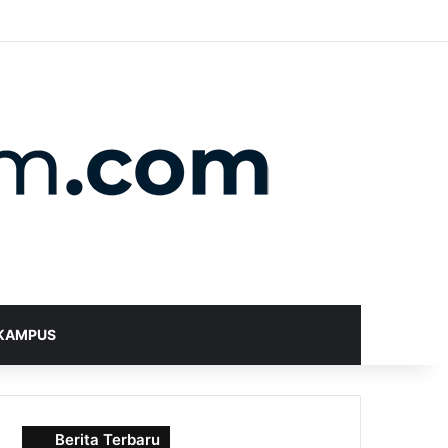
X
YouTube
Instagram
Telegram
WhatsApp
RSS
Random Article
Sidebar
Switch skin
Search for
KAMPUS
Berita Terbaru