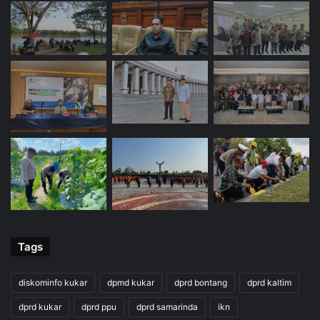
Tags
diskominfo kukar
dpmd kukar
dprd bontang
dprd kaltim
dprd kukar
dprd ppu
dprd samarinda
ikn