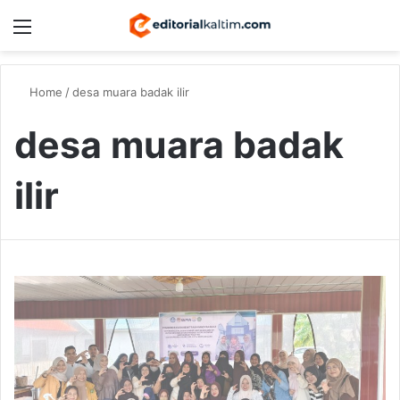
Menu
Switch
S
Home
/
desa muara badak ilir
desa muara badak
ilir