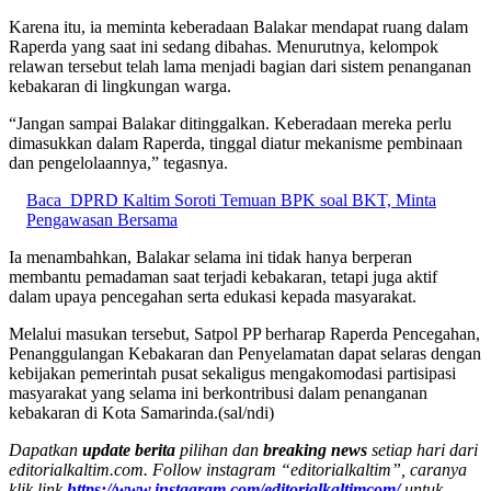
Karena itu, ia meminta keberadaan Balakar mendapat ruang dalam
Raperda yang saat ini sedang dibahas. Menurutnya, kelompok
relawan tersebut telah lama menjadi bagian dari sistem penanganan
kebakaran di lingkungan warga.
“Jangan sampai Balakar ditinggalkan. Keberadaan mereka perlu
dimasukkan dalam Raperda, tinggal diatur mekanisme pembinaan
dan pengelolaannya,” tegasnya.
Baca
DPRD Kaltim Soroti Temuan BPK soal BKT, Minta
Pengawasan Bersama
Ia menambahkan, Balakar selama ini tidak hanya berperan
membantu pemadaman saat terjadi kebakaran, tetapi juga aktif
dalam upaya pencegahan serta edukasi kepada masyarakat.
Melalui masukan tersebut, Satpol PP berharap Raperda Pencegahan,
Penanggulangan Kebakaran dan Penyelamatan dapat selaras dengan
kebijakan pemerintah pusat sekaligus mengakomodasi partisipasi
masyarakat yang selama ini berkontribusi dalam penanganan
kebakaran di Kota Samarinda.(sal/ndi)
Dapatkan
update berita
pilihan dan
breaking news
setiap hari dari
editorialkaltim.com. Follow instagram “editorialkaltim”, caranya
klik link
https://www.instagram.com/editorialkaltimcom/
untuk