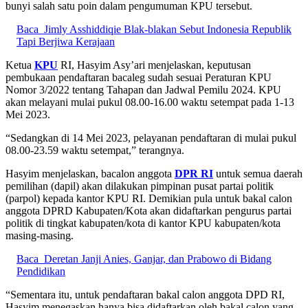
bunyi salah satu poin dalam pengumuman KPU tersebut.
Baca
Jimly Asshiddiqie Blak-blakan Sebut Indonesia Republik
Tapi Berjiwa Kerajaan
Ketua
KPU
RI, Hasyim Asy’ari menjelaskan, keputusan
pembukaan pendaftaran bacaleg sudah sesuai Peraturan KPU
Nomor 3/2022 tentang Tahapan dan Jadwal Pemilu 2024. KPU
akan melayani mulai pukul 08.00-16.00 waktu setempat pada 1-13
Mei 2023.
“Sedangkan di 14 Mei 2023, pelayanan pendaftaran di mulai pukul
08.00-23.59 waktu setempat,” terangnya.
Hasyim menjelaskan, bacalon anggota
DPR RI
untuk semua daerah
pemilihan (dapil) akan dilakukan pimpinan pusat partai politik
(parpol) kepada kantor KPU RI. Demikian pula untuk bakal calon
anggota DPRD Kabupaten/Kota akan didaftarkan pengurus partai
politik di tingkat kabupaten/kota di kantor KPU kabupaten/kota
masing-masing.
Baca
Deretan Janji Anies, Ganjar, dan Prabowo di Bidang
Pendidikan
“Sementara itu, untuk pendaftaran bakal calon anggota DPD RI,
Hasyim menegaskan hanya bisa didaftarkan oleh bakal calon yang