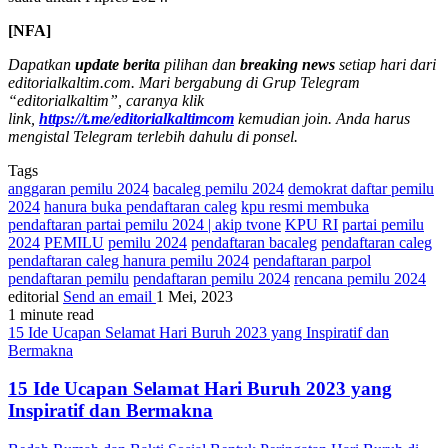
[NFA]
Dapatkan
update berita
pilihan dan
breaking news
setiap hari dari
editorialkaltim.com. Mari bergabung di Grup Telegram
“editorialkaltim”, caranya klik
link,
https://t.me/editorialkaltimcom
kemudian join. Anda harus
mengistal Telegram terlebih dahulu di ponsel.
Tags
anggaran pemilu 2024
bacaleg pemilu 2024
demokrat daftar pemilu
2024
hanura buka pendaftaran caleg
kpu resmi membuka
pendaftaran partai pemilu 2024 | akip tvone
KPU RI
partai pemilu
2024
PEMILU
pemilu 2024
pendaftaran bacaleg
pendaftaran caleg
pendaftaran caleg hanura pemilu 2024
pendaftaran parpol
pendaftaran pemilu
pendaftaran pemilu 2024
rencana pemilu 2024
editorial
Send an email
1 Mei, 2023
1 minute read
15 Ide Ucapan Selamat Hari Buruh 2023 yang Inspiratif dan
Bermakna
15 Ide Ucapan Selamat Hari Buruh 2023 yang
Inspiratif dan Bermakna