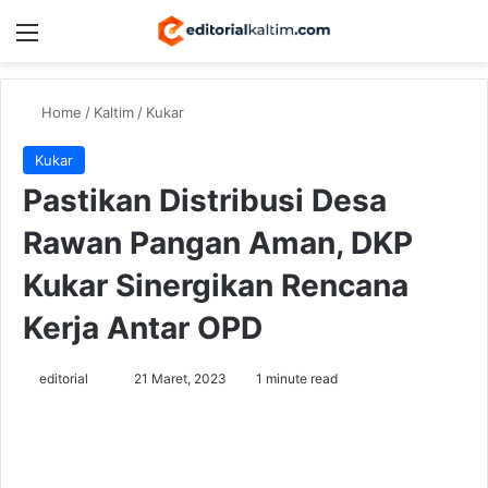
Menu
Switch
Se
Home
/
Kaltim
/
Kukar
Kukar
Pastikan Distribusi Desa
Rawan Pangan Aman, DKP
Kukar Sinergikan Rencana
Kerja Antar OPD
Send
editorial
21 Maret, 2023
1 minute read
an
email