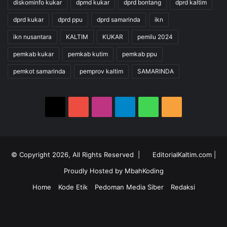
diskominfo kukar
dpmd kukar
dprd bontang
dprd kaltim
dprd kukar
dprd ppu
dprd samarinda
ikn
ikn nusantara
KALTIM
KUKAR
pemilu 2024
pemkab kukar
pemkab kutim
pemkab ppu
pemkot samarinda
pemprov kaltim
SAMARINDA
X
YouTube
Instagram
Telegram
WhatsApp
RSS
© Copyright 2026, All Rights Reserved |
EditorialKaltim.com
|
Proudly Hosted by
MbahKoding
Home
Kode Etik
Pedoman Media Siber
Redaksi
X
YouTube
Instagram
Telegram
WhatsApp
RSS