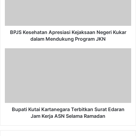
Kukar
dalam
Mendukung
Program
JKN
BPJS Kesehatan Apresiasi Kejaksaan Negeri Kukar
dalam Mendukung Program JKN
Bupati
Kutai
Kartanegara
Terbitkan
Surat
Edaran
Jam
Kerja
ASN
Selama
Bupati Kutai Kartanegara Terbitkan Surat Edaran
Ramadan
Jam Kerja ASN Selama Ramadan