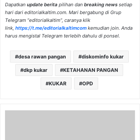
Dapatkan
update berita
pilihan dan
breaking news
setiap
hari dari editorialkaltim.com. Mari bergabung di Grup
Telegram “editorialkaltim”, caranya klik
link,
https://t.me/editorialkaltimcom
kemudian join. Anda
harus mengistal Telegram terlebih dahulu di ponsel.
desa rawan pangan
diskominfo kukar
dkp kukar
KETAHANAN PANGAN
KUKAR
OPD
BPJS
Kesehatan
Apresiasi
Kejaksaan
Negeri