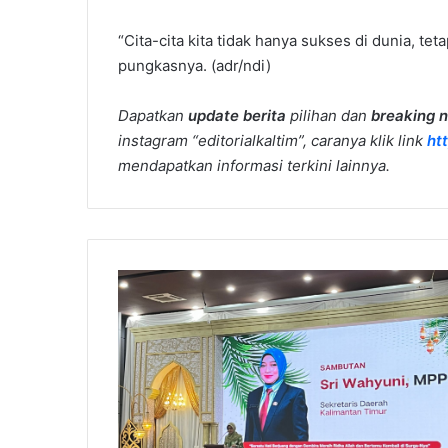
“Cita-cita kita tidak hanya sukses di dunia, teta
pungkasnya. (adr/ndi)
Dapatkan
update berita
pilihan dan
breaking 
instagram “editorialkaltim”, caranya klik link
ht
mendapatkan informasi terkini lainnya.
Sekda
Kaltim
Dorong
Kolaborasi
Ketahanan
Pangan