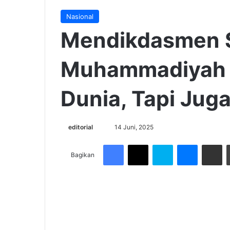
Nasional
Mendikdasmen 
Muhammadiyah 
Dunia, Tapi Juga
Send
editorial
14 Juni, 2025
an
Facebook
X
Skype
Messenge
Share v
email
Bagikan