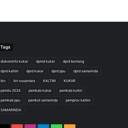
Tags
diskominfo kukar
dpmd kukar
dprd bontang
dprd kaltim
dprd kukar
dprd ppu
dprd samarinda
ikn
ikn nusantara
KALTIM
KUKAR
pemilu 2024
pemkab kukar
pemkab kutim
pemkab ppu
pemkot samarinda
pemprov kaltim
SAMARINDA