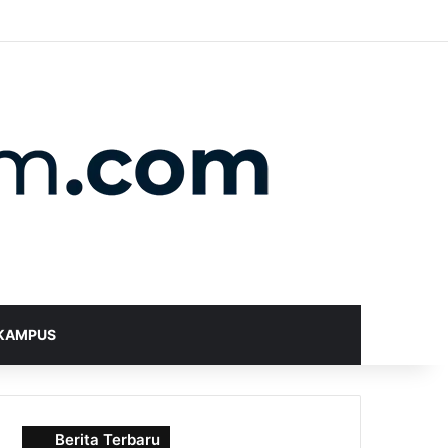
X
YouTube
Instagram
Telegram
WhatsApp
RSS
Random Article
Sidebar
Switch skin
Search for
KAMPUS
Berita Terbaru