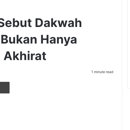
Sebut Dakwah
Bukan Hanya
 Akhirat
1 minute read
r
ia Email
Cetak