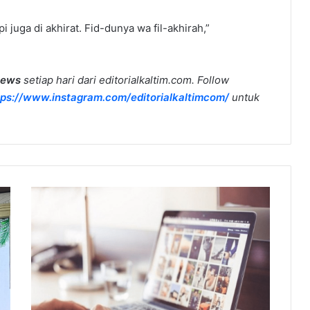
pi juga di akhirat. Fid-dunya wa fil-akhirah,”
news
setiap hari dari editorialkaltim.com. Follow
tps://www.instagram.com/editorialkaltimcom/
untuk
Dorong
Literasi
Digital
Pemuda,
Dispora
Kaltim
Bekali
Karakter
dan