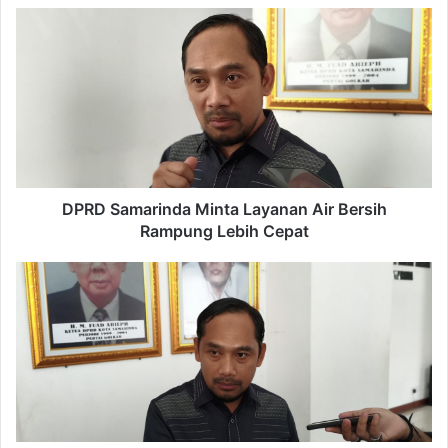
DPRD
Samarinda
Minta
Layanan
Air
Bersih
Rampung
Lebih
Cepat
DPRD Samarinda Minta Layanan Air Bersih
Rampung Lebih Cepat
Lulusan
SD
Membludak,
DPRD
Samarinda
Dorong
Penambahan
SMP