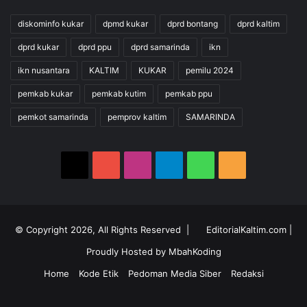
diskominfo kukar
dpmd kukar
dprd bontang
dprd kaltim
dprd kukar
dprd ppu
dprd samarinda
ikn
ikn nusantara
KALTIM
KUKAR
pemilu 2024
pemkab kukar
pemkab kutim
pemkab ppu
pemkot samarinda
pemprov kaltim
SAMARINDA
X
YouTube
Instagram
Telegram
WhatsApp
RSS
© Copyright 2026, All Rights Reserved |
EditorialKaltim.com
|
Proudly Hosted by
MbahKoding
Home
Kode Etik
Pedoman Media Siber
Redaksi
X
YouTube
Instagram
Telegram
WhatsApp
RSS