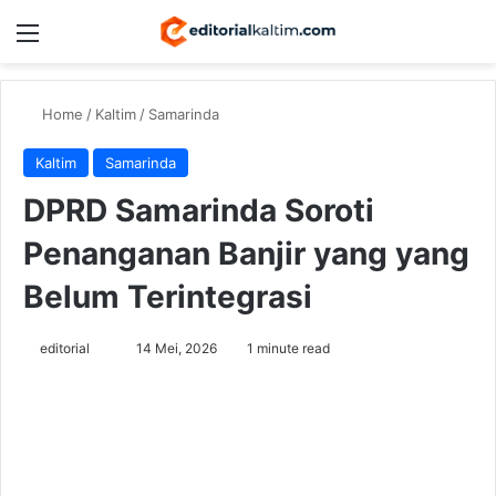
Menu
Switch
Se
Home
/
Kaltim
/
Samarinda
Kaltim
Samarinda
DPRD Samarinda Soroti
Penanganan Banjir yang yang
Belum Terintegrasi
Send
editorial
14 Mei, 2026
1 minute read
an
email