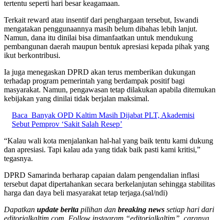
tertentu seperti hari besar keagamaan.
Terkait reward atau insentif dari penghargaan tersebut, Iswandi
mengatakan penggunaannya masih belum dibahas lebih lanjut.
Namun, dana itu dinilai bisa dimanfaatkan untuk mendukung
pembangunan daerah maupun bentuk apresiasi kepada pihak yang
ikut berkontribusi.
Ia juga menegaskan DPRD akan terus memberikan dukungan
terhadap program pemerintah yang berdampak positif bagi
masyarakat. Namun, pengawasan tetap dilakukan apabila ditemukan
kebijakan yang dinilai tidak berjalan maksimal.
Baca
Banyak OPD Kaltim Masih Dijabat PLT, Akademisi
Sebut Pemprov ‘Sakit Salah Resep’
“Kalau wali kota menjalankan hal-hal yang baik tentu kami dukung
dan apresiasi. Tapi kalau ada yang tidak baik pasti kami kritisi,”
tegasnya.
DPRD Samarinda berharap capaian dalam pengendalian inflasi
tersebut dapat dipertahankan secara berkelanjutan sehingga stabilitas
harga dan daya beli masyarakat tetap terjaga.(sal/ndi)
Dapatkan
update berita
pilihan dan
breaking news
setiap hari dari
editorialkaltim.com. Follow instagram “editorialkaltim”, caranya