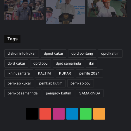
Tags
diskominfo kukar
dpmd kukar
dprd bontang
dprd kaltim
dprd kukar
dprd ppu
dprd samarinda
ikn
ikn nusantara
KALTIM
KUKAR
pemilu 2024
pemkab kukar
pemkab kutim
pemkab ppu
pemkot samarinda
pemprov kaltim
SAMARINDA
X
YouTube
Instagram
Telegram
WhatsApp
RSS