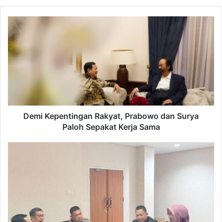
Demi
Kepentingan
Rakyat,
Prabowo
dan
Surya
Paloh
Sepakat
Kerja
Sama
Demi Kepentingan Rakyat, Prabowo dan Surya
Paloh Sepakat Kerja Sama
Probebaya
di
Samarinda
Butuh
Peningkatan
Manajemen
dan
Akuntabilitas