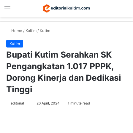
Menu
Switch
Se
Home
/
Kaltim
/
Kutim
Kutim
Bupati Kutim Serahkan SK
Pengangkatan 1.017 PPPK,
Dorong Kinerja dan Dedikasi
Tinggi
Send
editorial
26 April, 2024
1 minute read
an
email