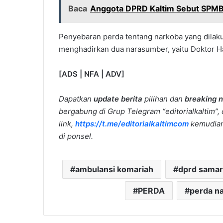
Baca
Anggota DPRD Kaltim Sebut SPMB
Penyebaran perda tentang narkoba yang dilaku
menghadirkan dua narasumber, yaitu Doktor Ha
[ADS | NFA | ADV]
Dapatkan
update berita
pilihan dan
breaking 
bergabung di Grup Telegram “editorialkaltim”, 
link,
https://t.me/editorialkaltimcom
kemudian 
di ponsel.
ambulansi komariah
dprd samar
PERDA
perda na