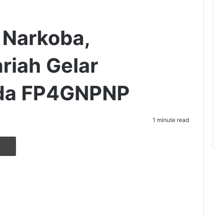
 Narkoba,
riah Gelar
erda FP4GNPNP
1 minute read
r
ia Email
Cetak