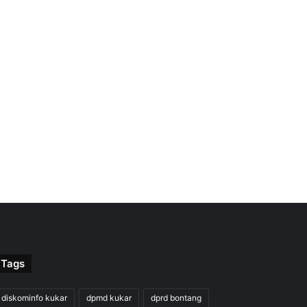
Tags
diskominfo kukar
dpmd kukar
dprd bontang