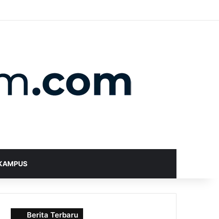
X
YouTube
Instagram
Telegram
WhatsApp
RSS
Random Article
Sidebar
Switch skin
Search for
KAMPUS
Berita Terbaru