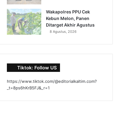
Wakapolres PPU Cek
Kebun Melon, Panen
Ditarget Akhir Agustus
8 Agustus, 2026
Tiktok: Follow US
https://www.tiktok.com/@editorialkaltim.com?
_t=8ps6hKrB5FJ&_r=1