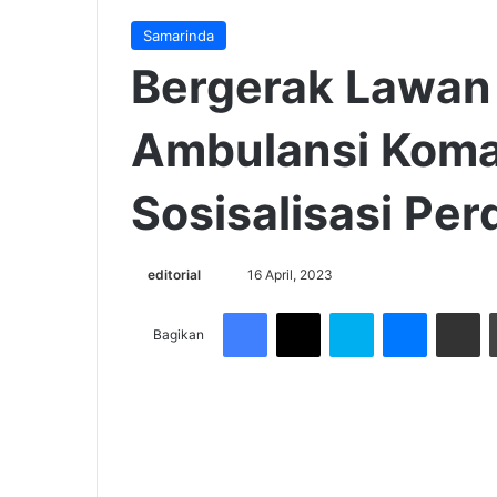
Samarinda
Bergerak Lawan
Ambulansi Koma
Sosisalisasi P
Send
editorial
16 April, 2023
an
Facebook
X
Skype
Messenge
Share v
email
Bagikan