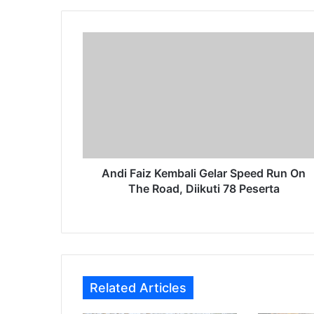
Andi
Faiz
Kembali
Gelar
Speed
Run
On
The
Road,
Diikuti
Andi Faiz Kembali Gelar Speed Run On
78
The Road, Diikuti 78 Peserta
Peserta
Related Articles