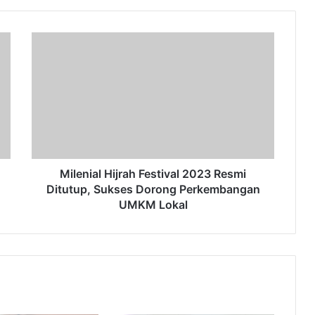
Milenial
Hijrah
Festival
2023
Resmi
Ditutup,
Sukses
Dorong
Perkembangan
UMKM
Milenial Hijrah Festival 2023 Resmi
Lokal
Ditutup, Sukses Dorong Perkembangan
UMKM Lokal