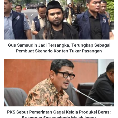
Jadi
Tersangka,
Terungkap
Sebagai
Pembuat
Skenario
Konten
Tukar
Gus Samsudin Jadi Tersangka, Terungkap Sebagai
Pasangan
Pembuat Skenario Konten Tukar Pasangan
PKS
Sebut
Pemerintah
Gagal
Kelola
Produksi
Beras:
Bukannya
Swasembada
Malah
PKS Sebut Pemerintah Gagal Kelola Produksi Beras:
Impor
Bukannya Swasembada Malah Impor