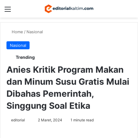
Menu
Switch
Se
Home
/
Nasional
Nasional
Trending
Anies Kritik Program Makan
dan Minum Susu Gratis Mulai
Dibahas Pemerintah,
Singgung Soal Etika
Send
editorial
2 Maret, 2024
1 minute read
an
email