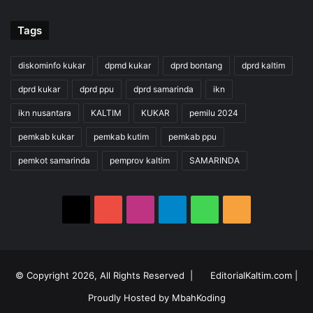
Tags
diskominfo kukar
dpmd kukar
dprd bontang
dprd kaltim
dprd kukar
dprd ppu
dprd samarinda
ikn
ikn nusantara
KALTIM
KUKAR
pemilu 2024
pemkab kukar
pemkab kutim
pemkab ppu
pemkot samarinda
pemprov kaltim
SAMARINDA
X
YouTube
Instagram
Telegram
WhatsApp
RSS
© Copyright 2026, All Rights Reserved |
EditorialKaltim.com
|
Proudly Hosted by
MbahKoding