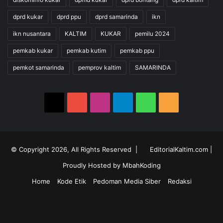
dprd kukar
dprd ppu
dprd samarinda
ikn
ikn nusantara
KALTIM
KUKAR
pemilu 2024
pemkab kukar
pemkab kutim
pemkab ppu
pemkot samarinda
pemprov kaltim
SAMARINDA
X
YouTube
Instagram
Telegram
WhatsApp
RSS
© Copyright 2026, All Rights Reserved |
EditorialKaltim.com
|
Proudly Hosted by
MbahKoding
Home
Kode Etik
Pedoman Media Siber
Redaksi
X
YouTube
Instagram
Telegram
WhatsApp
RSS