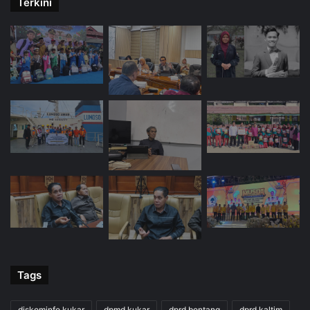
Terkini
Tags
diskominfo kukar
dpmd kukar
dprd bontang
dprd kaltim