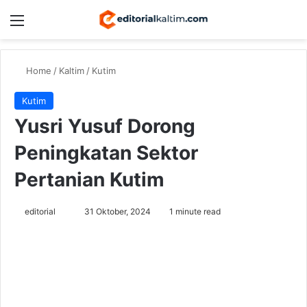
Menu
Switch
Se
Home
/
Kaltim
/
Kutim
Kutim
Yusri Yusuf Dorong
Peningkatan Sektor
Pertanian Kutim
Send
editorial
31 Oktober, 2024
1 minute read
an
email