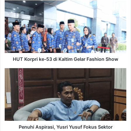
HUT
Korpri
ke-
53
di
Kaltim
Gelar
Fashion
Show
HUT Korpri ke-53 di Kaltim Gelar Fashion Show
Penuhi
Aspirasi,
Yusri
Yusuf
Fokus
Sektor
Perkebunan
Penuhi Aspirasi, Yusri Yusuf Fokus Sektor