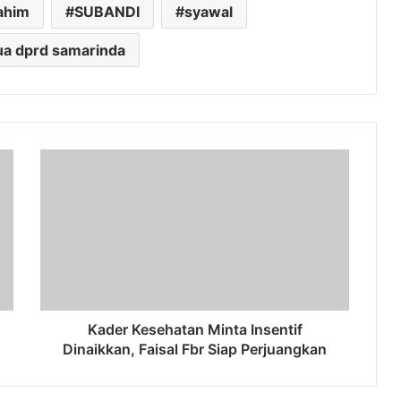
rahim
SUBANDI
syawal
ua dprd samarinda
Kader
Kesehatan
Minta
Insentif
Dinaikkan,
Faisal
Fbr
Siap
Perjuangkan
Kader Kesehatan Minta Insentif
Dinaikkan, Faisal Fbr Siap Perjuangkan