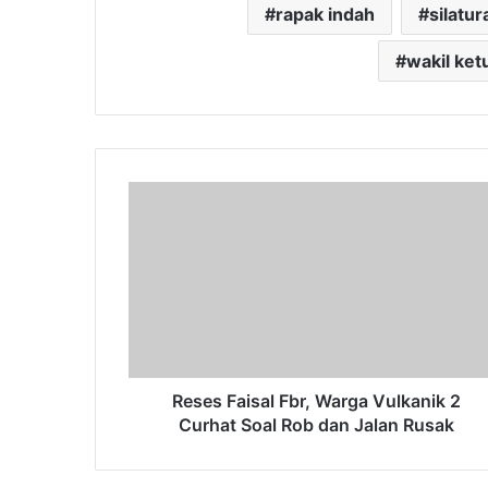
rapak indah
silatu
wakil ket
Reses
Faisal
Fbr,
Warga
Vulkanik
2
Curhat
Soal
Rob
dan
Reses Faisal Fbr, Warga Vulkanik 2
Jalan
Curhat Soal Rob dan Jalan Rusak
Rusak