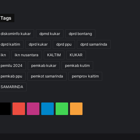
Tags
diskominfo kukar
dpmd kukar
dprd bontang
dprd kaltim
dprd kukar
dprd ppu
dprd samarinda
ikn
ikn nusantara
KALTIM
KUKAR
pemilu 2024
pemkab kukar
pemkab kutim
pemkab ppu
pemkot samarinda
pemprov kaltim
SAMARINDA
X
YouTube
Instagram
Telegram
WhatsApp
RSS