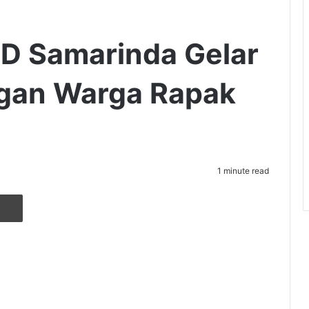
RD Samarinda Gelar
ngan Warga Rapak
1 minute read
r
ia Email
Cetak