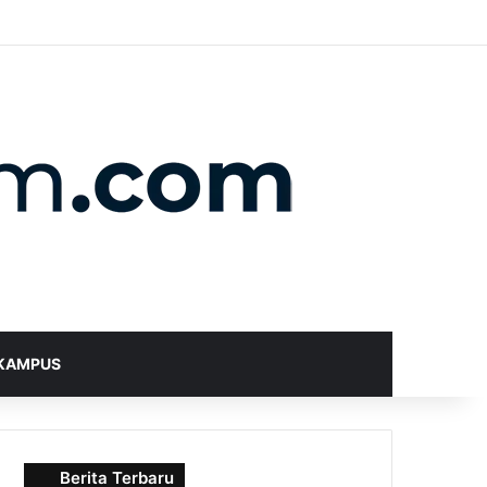
X
YouTube
Instagram
Telegram
WhatsApp
RSS
Random Article
Sidebar
Switch skin
Search for
KAMPUS
Berita Terbaru