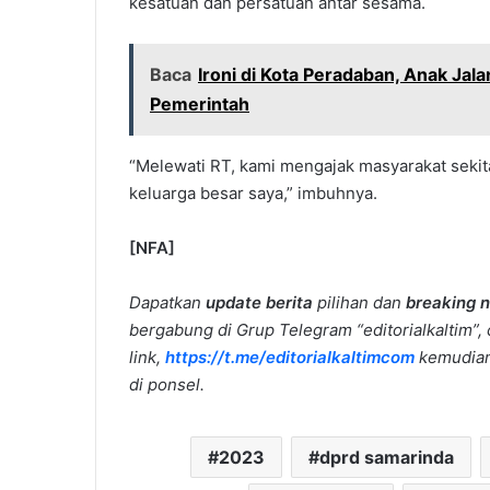
kesatuan dan persatuan antar sesama.
Baca
Ironi di Kota Peradaban, Anak Ja
Pemerintah
“Melewati RT, kami mengajak masyarakat sekit
keluarga besar saya,” imbuhnya.
[NFA]
Dapatkan
update berita
pilihan dan
breaking 
bergabung di Grup Telegram “editorialkaltim”, 
link,
https://t.me/editorialkaltimcom
kemudian 
di ponsel.
2023
dprd samarinda