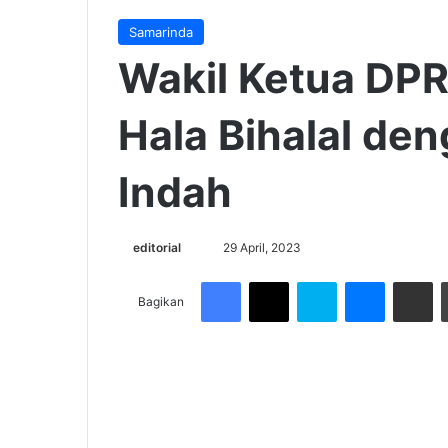
Samarinda
Wakil Ketua DP
Hala Bihalal de
Indah
Send
editorial
29 April, 2023
an
Facebook
X
Skype
Messenge
Share v
email
Bagikan