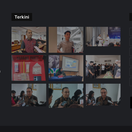
Terkini
m