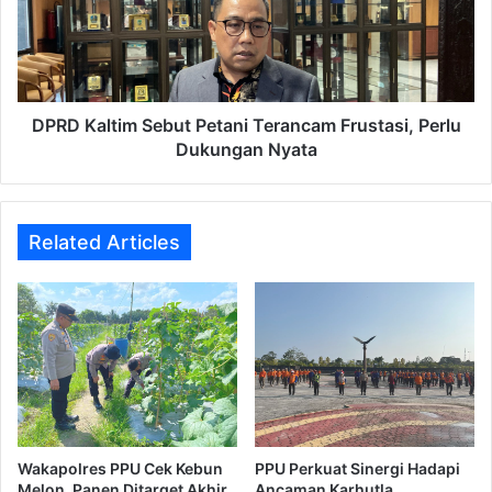
Terancam
Frustasi,
Perlu
Dukungan
Nyata
DPRD Kaltim Sebut Petani Terancam Frustasi, Perlu
Dukungan Nyata
Related Articles
Wakapolres PPU Cek Kebun
PPU Perkuat Sinergi Hadapi
Melon, Panen Ditarget Akhir
Ancaman Karhutla