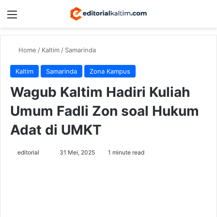
Menu
Switch
Se
Home
/
Kaltim
/
Samarinda
Kaltim
Samarinda
Zona Kampus
Wagub Kaltim Hadiri Kuliah
Umum Fadli Zon soal Hukum
Adat di UMKT
Send
editorial
31 Mei, 2025
1 minute read
an
email