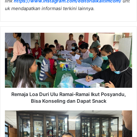
link
https://www.instagram.com/editorialkaltimcom/
unt
uk mendapatkan informasi terkini lainnya.
Remaja
Loa
Duri
Ulu
Ramai-
Ramai
Ikut
Posyandu,
Bisa
Konseling
Remaja Loa Duri Ulu Ramai-Ramai Ikut Posyandu,
dan
Bisa Konseling dan Dapat Snack
Dapat
Snack
DPRD
Kaltim
Sebut
Petani