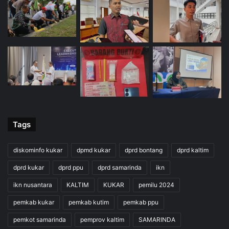
Tags
diskominfo kukar
dpmd kukar
dprd bontang
dprd kaltim
dprd kukar
dprd ppu
dprd samarinda
ikn
ikn nusantara
KALTIM
KUKAR
pemilu 2024
pemkab kukar
pemkab kutim
pemkab ppu
pemkot samarinda
pemprov kaltim
SAMARINDA