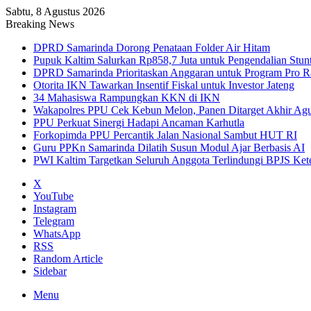
Sabtu, 8 Agustus 2026
Breaking News
DPRD Samarinda Dorong Penataan Folder Air Hitam
Pupuk Kaltim Salurkan Rp858,7 Juta untuk Pengendalian Stun
DPRD Samarinda Prioritaskan Anggaran untuk Program Pro R
Otorita IKN Tawarkan Insentif Fiskal untuk Investor Jateng
34 Mahasiswa Rampungkan KKN di IKN
Wakapolres PPU Cek Kebun Melon, Panen Ditarget Akhir Agu
PPU Perkuat Sinergi Hadapi Ancaman Karhutla
Forkopimda PPU Percantik Jalan Nasional Sambut HUT RI
Guru PPKn Samarinda Dilatih Susun Modul Ajar Berbasis AI
PWI Kaltim Targetkan Seluruh Anggota Terlindungi BPJS Ket
X
YouTube
Instagram
Telegram
WhatsApp
RSS
Random Article
Sidebar
Menu