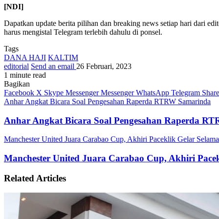
[NDI]
Dapatkan update berita pilihan dan breaking news setiap hari dari edi
harus mengistal Telegram terlebih dahulu di ponsel.
Tags
DANA HAJI
KALTIM
editorial
Send an email
26 Februari, 2023
1 minute read
Bagikan
Facebook
X
Skype
Messenger
Messenger
WhatsApp
Telegram
Share
Anhar Angkat Bicara Soal Pengesahan Raperda RTRW Samarinda
Anhar Angkat Bicara Soal Pengesahan Raperda R
Manchester United Juara Carabao Cup, Akhiri Paceklik Gelar Selam
Manchester United Juara Carabao Cup, Akhiri Pace
Related Articles