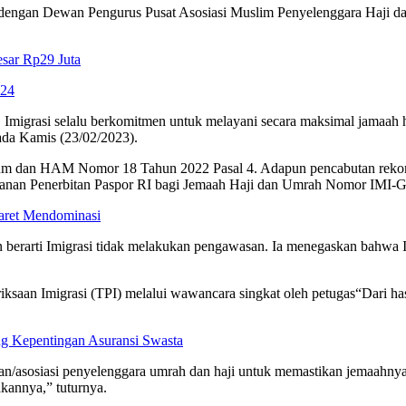
grasi dengan Dewan Pengurus Pusat Asosiasi Muslim Penyelenggara Ha
sar Rp29 Juta
024
. Imigrasi selalu berkomitmen untuk melayani secara maksimal jamaah
ada Kamis (23/02/2023).
ukum dan HAM Nomor 18 Tahun 2022 Pasal 4. Adapun pencabutan rekom
layanan Penerbitan Paspor RI bagi Jemaah Haji dan Umrah Nomor IMI-
maret Mendominasi
erarti Imigrasi tidak melakukan pengawasan. Ia menegaskan bahwa I
eriksaan Imigrasi (TPI) melalui wawancara singkat oleh petugas“Dari 
g Kepentingan Asuransi Swasta
haan/asosiasi penyelenggara umrah dan haji untuk memastikan jemaahnya
kannya,” tuturnya.