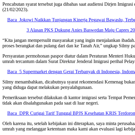
Pencabutan syarat tersebut juga dibahas saat audiensi Dirjen Imi
(21/02/2023).
Baca
Jokowi Naikkan Tunjangan Kinerja Pegawai Bawaslu, Terbe
3 Alasan PKS Dukung Anies Baswedan Maju Capres 2
“Kita jangan mempersulit masyarakat yang ingin menjalankan ibadah
proses berangkat dan pulang dari dan ke Tanah Air,” ungkap Silmy p
Persyaratan permohonan paspor diatur dalam Peraturan Menteri H
umrah tercantum dalam Surat Direktur Jenderal Imigrasi perihal Pe
Baca
5 Supermarket dengan Gerai Terbanyak di Indonesia, Indo
Silmy menambahkan, dicabutnya syarat rekomendasi Kemenag bukan b
yang diduga dapat melakukan penyalahgunaan.
Pemeriksaan tersebut dilakukan di kantor imigrasi serta Tempat Pem
tidak akan disalahgunakan pada saat di luar negeri.
Baca
DPR Curigai Tarif Tunggal BPJS Kesehatan KRIS Terdoron
Oleh karena itu, setelah kebijakan ini diterapkan, saya minta perusa
umrah yang melanggar ketentuan maka kami akan evaluasi lagi kebija