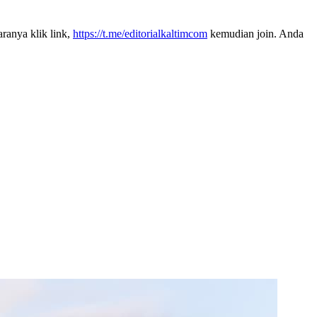
aranya klik link,
https://t.me/editorialkaltimcom
kemudian join. Anda