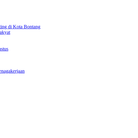
ting di Kota Bontang
akyat
stus
enagakerjaan