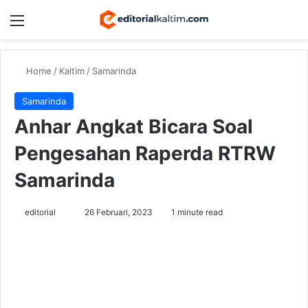
Menu
Switch
Se
Home
/
Kaltim
/
Samarinda
Samarinda
Anhar Angkat Bicara Soal
Pengesahan Raperda RTRW
Samarinda
Send
editorial
26 Februari, 2023
1 minute read
an
email