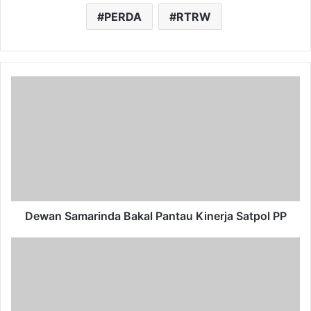
PERDA
RTRW
Dewan
Samarinda
Bakal
Pantau
Kinerja
Satpol
PP
Dewan Samarinda Bakal Pantau Kinerja Satpol PP
Terbaru
Urus
Paspor
untuk
Umrah