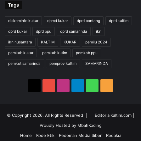
Tags
diskominfo kukar
dpmd kukar
dprd bontang
dprd kaltim
dprd kukar
dprd ppu
dprd samarinda
ikn
ikn nusantara
KALTIM
KUKAR
pemilu 2024
pemkab kukar
pemkab kutim
pemkab ppu
pemkot samarinda
pemprov kaltim
SAMARINDA
X
YouTube
Instagram
Telegram
WhatsApp
RSS
© Copyright 2026, All Rights Reserved |
EditorialKaltim.com
|
Proudly Hosted by
MbahKoding
Home
Kode Etik
Pedoman Media Siber
Redaksi