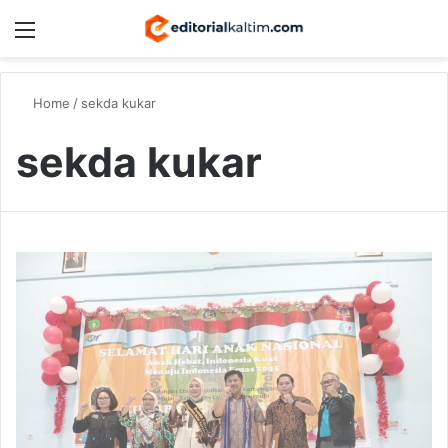
Menu
Switch
S
Home
/
sekda kukar
sekda kukar