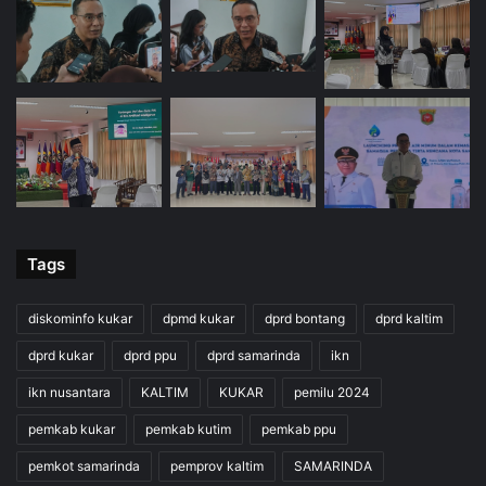
Tags
diskominfo kukar
dpmd kukar
dprd bontang
dprd kaltim
dprd kukar
dprd ppu
dprd samarinda
ikn
ikn nusantara
KALTIM
KUKAR
pemilu 2024
pemkab kukar
pemkab kutim
pemkab ppu
pemkot samarinda
pemprov kaltim
SAMARINDA