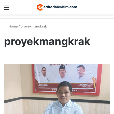
Menu
Switch
S
Home
/
proyekmangkrak
proyekmangkrak