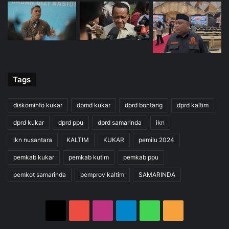
Tags
diskominfo kukar
dpmd kukar
dprd bontang
dprd kaltim
dprd kukar
dprd ppu
dprd samarinda
ikn
ikn nusantara
KALTIM
KUKAR
pemilu 2024
pemkab kukar
pemkab kutim
pemkab ppu
pemkot samarinda
pemprov kaltim
SAMARINDA
X
YouTube
Instagram
Telegram
WhatsApp
RSS