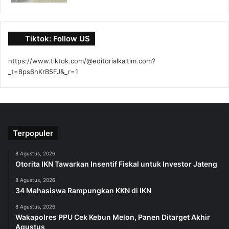
Tiktok: Follow US
https://www.tiktok.com/@editorialkaltim.com?
_t=8ps6hKrB5FJ&_r=1
Terpopuler
8 Agustus, 2026
Otorita IKN Tawarkan Insentif Fiskal untuk Investor Jateng
8 Agustus, 2026
34 Mahasiswa Rampungkan KKN di IKN
8 Agustus, 2026
Wakapolres PPU Cek Kebun Melon, Panen Ditarget Akhir
Agustus