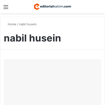
Menu
Switch
S
Home
/
nabil husein
nabil husein