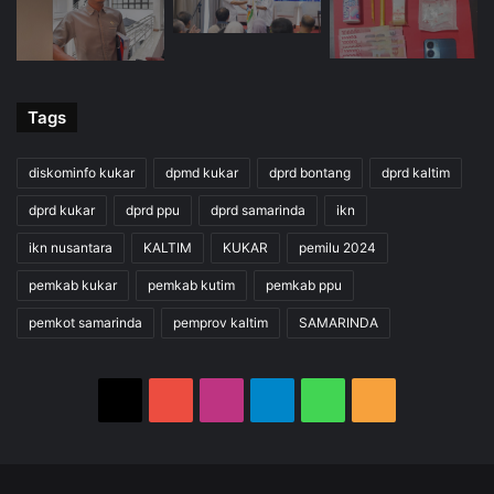
Tags
diskominfo kukar
dpmd kukar
dprd bontang
dprd kaltim
dprd kukar
dprd ppu
dprd samarinda
ikn
ikn nusantara
KALTIM
KUKAR
pemilu 2024
pemkab kukar
pemkab kutim
pemkab ppu
pemkot samarinda
pemprov kaltim
SAMARINDA
X
YouTube
Instagram
Telegram
WhatsApp
RSS