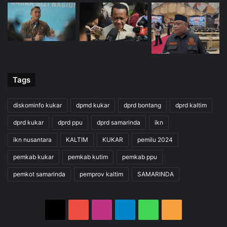
Tags
diskominfo kukar
dpmd kukar
dprd bontang
dprd kaltim
dprd kukar
dprd ppu
dprd samarinda
ikn
ikn nusantara
KALTIM
KUKAR
pemilu 2024
pemkab kukar
pemkab kutim
pemkab ppu
pemkot samarinda
pemprov kaltim
SAMARINDA
X
YouTube
Instagram
Telegram
WhatsApp
RSS