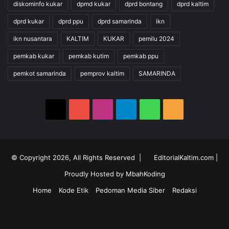
diskominfo kukar
dpmd kukar
dprd bontang
dprd kaltim
dprd kukar
dprd ppu
dprd samarinda
ikn
ikn nusantara
KALTIM
KUKAR
pemilu 2024
pemkab kukar
pemkab kutim
pemkab ppu
pemkot samarinda
pemprov kaltim
SAMARINDA
X
YouTube
Instagram
Telegram
WhatsApp
RSS
© Copyright 2026, All Rights Reserved |
EditorialKaltim.com
|
Proudly Hosted by
MbahKoding
Home
Kode Etik
Pedoman Media Siber
Redaksi
X
YouTube
Instagram
Telegram
WhatsApp
RSS