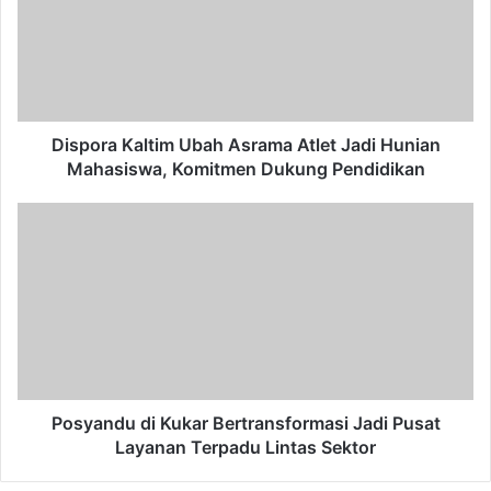
Asrama
Atlet
Jadi
Hunian
Mahasiswa,
Komitmen
Dukung
Dispora Kaltim Ubah Asrama Atlet Jadi Hunian
Pendidikan
Mahasiswa, Komitmen Dukung Pendidikan
Posyandu
di
Kukar
Bertransformasi
Jadi
Pusat
Layanan
Terpadu
Lintas
Sektor
Posyandu di Kukar Bertransformasi Jadi Pusat
Layanan Terpadu Lintas Sektor