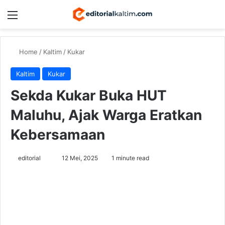
Menu
Switch
Se
Home
/
Kaltim
/
Kukar
Kaltim
Kukar
Sekda Kukar Buka HUT
Maluhu, Ajak Warga Eratkan
Kebersamaan
Send
editorial
12 Mei, 2025
1 minute read
an
email