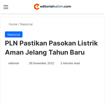
Menu
Switch
Se
Home
/
Nasional
Nasional
PLN Pastikan Pasokan Listrik
Aman Jelang Tahun Baru
Send
editorial
26 Desember, 2022
2 minutes read
an
email