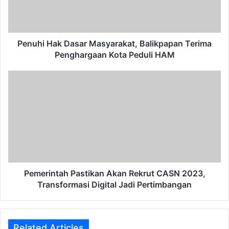
Penghargaan
Kota
Peduli
HAM
Penuhi Hak Dasar Masyarakat, Balikpapan Terima
Penghargaan Kota Peduli HAM
Pemerintah
Pastikan
Akan
Rekrut
CASN
2023,
Transformasi
Digital
Jadi
Pertimbangan
Pemerintah Pastikan Akan Rekrut CASN 2023,
Transformasi Digital Jadi Pertimbangan
Related Articles