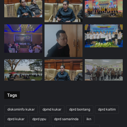
Tags
diskominfo kukar
dpmd kukar
dprd bontang
dprd kaltim
dprd kukar
dprd ppu
dprd samarinda
ikn