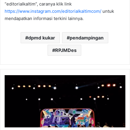
“editorialkaltim”, caranya klik link
https://www.instagram.com/editorialkaltimcom/
untuk
mendapatkan informasi terkini lainnya.
dpmd kukar
pendampingan
RPJMDes
KOBAFEST
2
Resmi
Dibuka,
Dispar
Kukar
Dorong
Ruang
Ekspresi