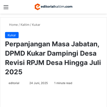
Menu
Switch
Se
Home
/
Kaltim
/
Kukar
Kukar
Perpanjangan Masa Jabatan,
DPMD Kukar Dampingi Desa
Revisi RPJM Desa Hingga Juli
2025
Send
editorial
24 Juni, 2025
1 minute read
an
email