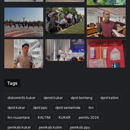
Tags
diskominfo kukar
dpmd kukar
dprd bontang
dprd kaltim
dprd kukar
dprd ppu
dprd samarinda
ikn
ikn nusantara
KALTIM
KUKAR
pemilu 2024
pemkab kukar
pemkab kutim
pemkab ppu