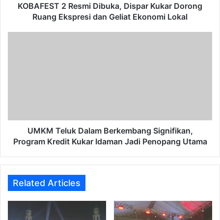
dan
KOBAFEST 2 Resmi Dibuka, Dispar Kukar Dorong
Geliat
Ruang Ekspresi dan Geliat Ekonomi Lokal
Ekonomi
Lokal
UMKM
Teluk
Dalam
Berkembang
Signifikan,
Program
Kredit
Kukar
Idaman
Jadi
UMKM Teluk Dalam Berkembang Signifikan,
Penopang
Program Kredit Kukar Idaman Jadi Penopang Utama
Utama
Related Articles