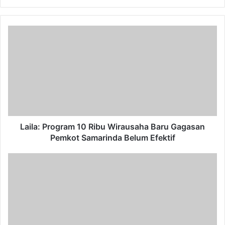
Laila:
Program
10
Ribu
Wirausaha
Baru
Gagasan
Pemkot
Samarinda
Belum
Laila: Program 10 Ribu Wirausaha Baru Gagasan
Efektif
Pemkot Samarinda Belum Efektif
Jembatan
Sambera
Muara
Badak
Bakal
Disemenisasi
Tahun