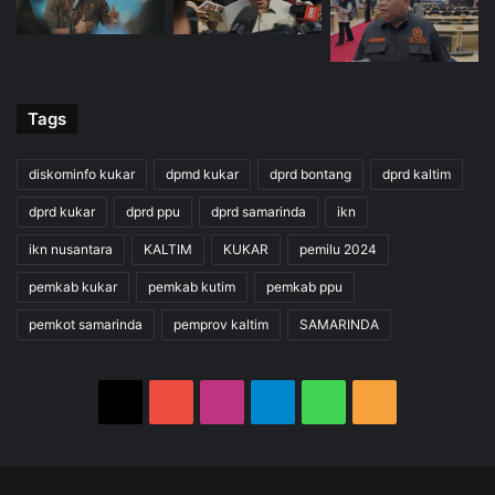
Tags
diskominfo kukar
dpmd kukar
dprd bontang
dprd kaltim
dprd kukar
dprd ppu
dprd samarinda
ikn
ikn nusantara
KALTIM
KUKAR
pemilu 2024
pemkab kukar
pemkab kutim
pemkab ppu
pemkot samarinda
pemprov kaltim
SAMARINDA
X
YouTube
Instagram
Telegram
WhatsApp
RSS