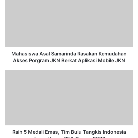
Asal
Samarinda
Rasakan
Kemudahan
Akses
Porgram
JKN
Berkat
Aplikasi
Mahasiswa Asal Samarinda Rasakan Kemudahan
Mobile
Akses Porgram JKN Berkat Aplikasi Mobile JKN
JKN
Raih
5
Medali
Emas,
Tim
Bulu
Tangkis
Indonesia
Juara
Umum
Raih 5 Medali Emas, Tim Bulu Tangkis Indonesia
SEA