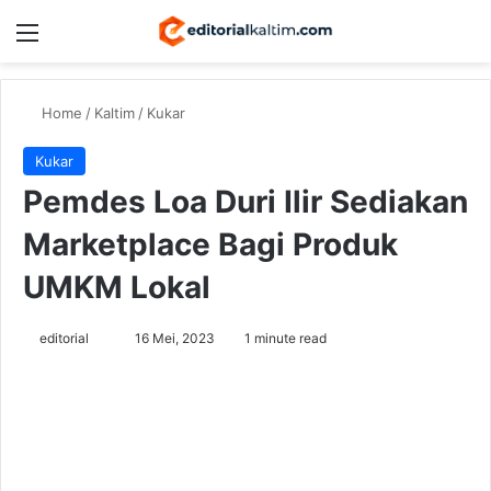
Menu
Switch
Se
Home
/
Kaltim
/
Kukar
Kukar
Pemdes Loa Duri Ilir Sediakan
Marketplace Bagi Produk
UMKM Lokal
Send
editorial
16 Mei, 2023
1 minute read
an
email