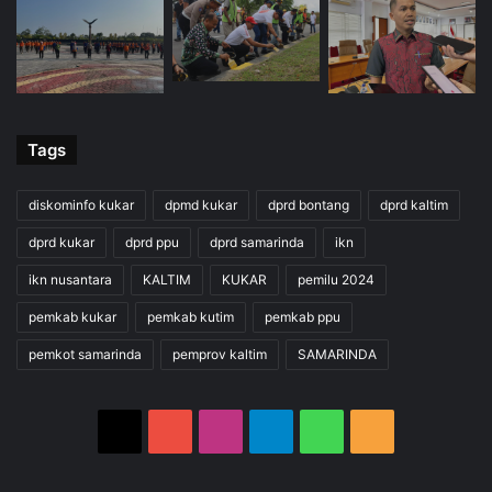
Tags
diskominfo kukar
dpmd kukar
dprd bontang
dprd kaltim
dprd kukar
dprd ppu
dprd samarinda
ikn
ikn nusantara
KALTIM
KUKAR
pemilu 2024
pemkab kukar
pemkab kutim
pemkab ppu
pemkot samarinda
pemprov kaltim
SAMARINDA
X
YouTube
Instagram
Telegram
WhatsApp
RSS