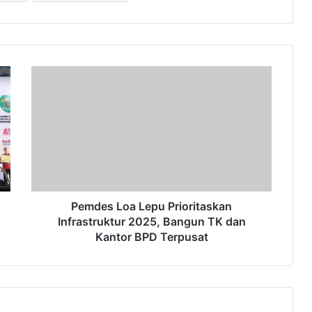
Pemdes
Loa
Lepu
Prioritaskan
Infrastruktur
2025,
Bangun
TK
dan
Kantor
Pemdes Loa Lepu Prioritaskan
BPD
Infrastruktur 2025, Bangun TK dan
Terpusat
Kantor BPD Terpusat