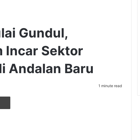
lai Gundul,
 Incar Sektor
i Andalan Baru
1 minute read
r
ia Email
Cetak