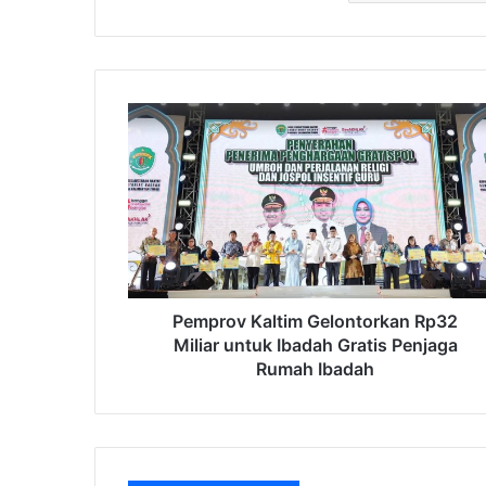
Pemprov
Kaltim
Gelontorkan
Rp32
Miliar
untuk
Ibadah
Gratis
Penjaga
Rumah
Pemprov Kaltim Gelontorkan Rp32
Ibadah
Miliar untuk Ibadah Gratis Penjaga
Rumah Ibadah