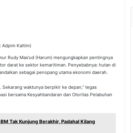
 Adpim Kaltim)
mur Rudy Mas’ud (Harum) mengungkapkan pentingnya
or darat ke sektor kemaritiman. Penyebabnya: hutan di
 diandalkan sebagai penopang utama ekonomi daerah.
u. Sekarang waktunya berpikir ke depan,” tegas
asi bersama Kesyahbandaran dan Otoritas Pelabuhan
BM Tak Kunjung Berakhir, Padahal Kilang