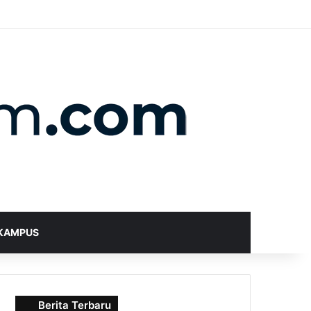
X
YouTube
Instagram
Telegram
WhatsApp
RSS
Random Article
Sidebar
Switch skin
Search for
KAMPUS
Berita Terbaru