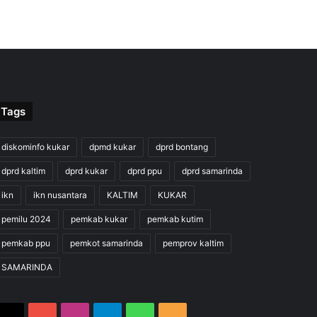
Tags
diskominfo kukar
dpmd kukar
dprd bontang
dprd kaltim
dprd kukar
dprd ppu
dprd samarinda
ikn
ikn nusantara
KALTIM
KUKAR
pemilu 2024
pemkab kukar
pemkab kutim
pemkab ppu
pemkot samarinda
pemprov kaltim
SAMARINDA
X
YouTube
Instagram
Telegram
WhatsApp
RSS