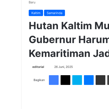
Baru
Kaltim
Samarinda
Hutan Kaltim Mu
Gubernur Harum
Kemaritiman Jad
Send
editorial
26 Juni, 2025
an
Facebook
X
Skype
Messenge
Share v
email
Bagikan