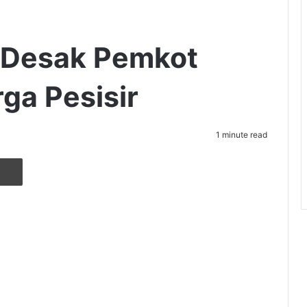
 Desak Pemkot
ga Pesisir
1 minute read
r
ia Email
Cetak