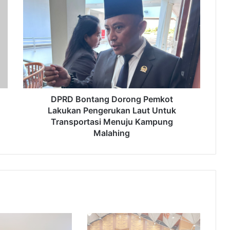
DPRD
Bontang
Dorong
Pemkot
Lakukan
Pengerukan
Laut
Untuk
Transportasi
Menuju
DPRD Bontang Dorong Pemkot
Kampung
Lakukan Pengerukan Laut Untuk
Malahing
Transportasi Menuju Kampung
Malahing