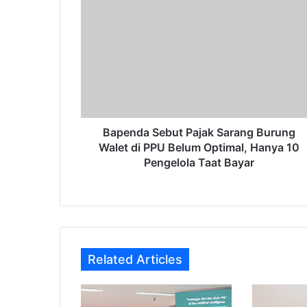
Bapenda
Sebut
Pajak
Sarang
Burung
Walet
di
PPU
Belum
Optimal,
Bapenda Sebut Pajak Sarang Burung
Hanya
Walet di PPU Belum Optimal, Hanya 10
10
Pengelola Taat Bayar
Pengelola
Taat
Bayar
Related Articles