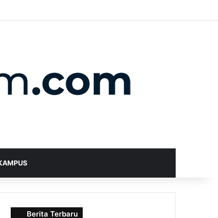
X
YouTube
Instagram
Telegram
WhatsApp
RSS
Random Article
Sidebar
Switch skin
Search for
KAMPUS
Berita Terbaru