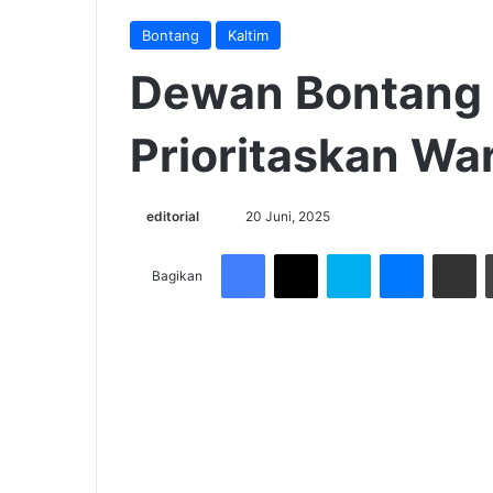
Bontang
Kaltim
Dewan Bontang
Prioritaskan War
Send
editorial
20 Juni, 2025
an
Facebook
X
Skype
Messenge
Share v
email
Bagikan