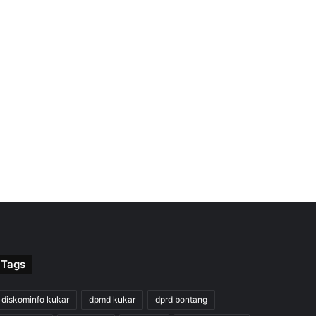
Tags
diskominfo kukar
dpmd kukar
dprd bontang