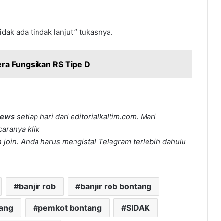
idak ada tindak lanjut,” tukasnya.
ra Fungsikan RS Tipe D
news
setiap hari dari editorialkaltim.com. Mari
caranya klik
join. Anda harus mengistal Telegram terlebih dahulu
banjir rob
banjir rob bontang
tang
pemkot bontang
SIDAK