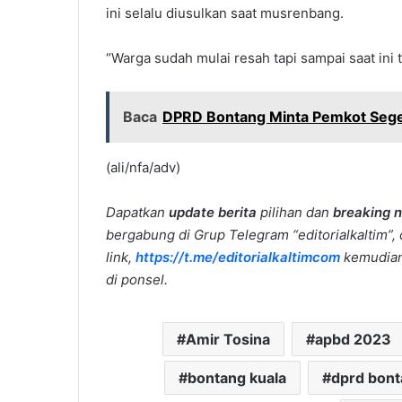
ini selalu diusulkan saat musrenbang.
“Warga sudah mulai resah tapi sampai saat ini t
Baca
DPRD Bontang Minta Pemkot Sege
(ali/nfa/adv)
Dapatkan
update berita
pilihan dan
breaking 
bergabung di Grup Telegram “editorialkaltim”, 
link,
https://t.me/editorialkaltimcom
kemudian 
di ponsel.
Amir Tosina
apbd 2023
bontang kuala
dprd bon