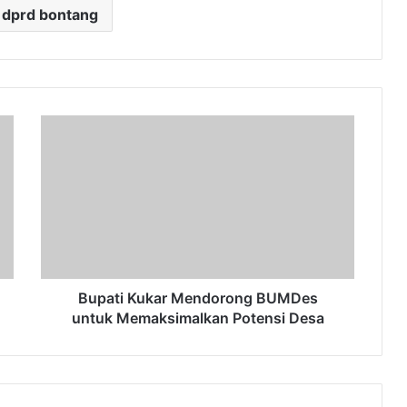
 dprd bontang
Bupati
Kukar
Mendorong
BUMDes
untuk
Memaksimalkan
Potensi
Desa
Bupati Kukar Mendorong BUMDes
untuk Memaksimalkan Potensi Desa