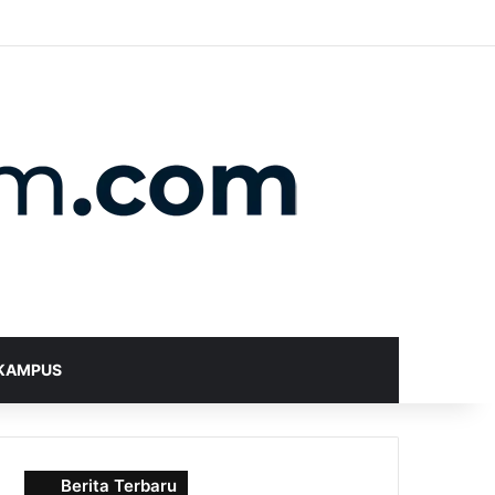
X
YouTube
Instagram
Telegram
WhatsApp
RSS
Random Article
Sidebar
Switch skin
Search for
KAMPUS
Berita Terbaru