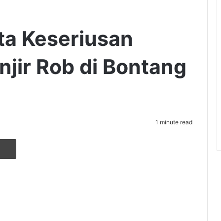
ta Keseriusan
njir Rob di Bontang
1 minute read
r
ia Email
Cetak