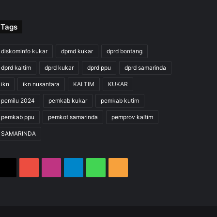
Tags
diskominfo kukar
dpmd kukar
dprd bontang
dprd kaltim
dprd kukar
dprd ppu
dprd samarinda
ikn
ikn nusantara
KALTIM
KUKAR
pemilu 2024
pemkab kukar
pemkab kutim
pemkab ppu
pemkot samarinda
pemprov kaltim
SAMARINDA
X
YouTube
Instagram
Telegram
WhatsApp
RSS