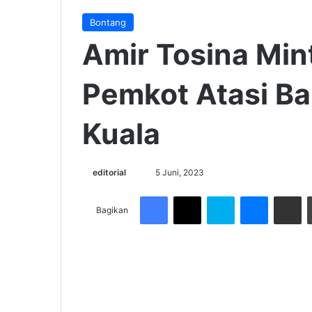
Bontang
Amir Tosina Min
Pemkot Atasi Ba
Kuala
Send
editorial
5 Juni, 2023
an
Facebook
X
Skype
Messenge
Share v
email
Bagikan