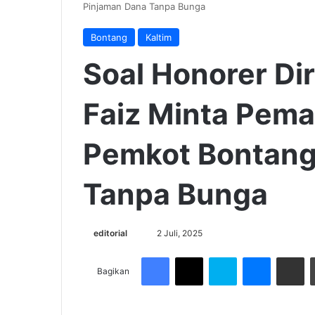
Pinjaman Dana Tanpa Bunga
Bontang
Kaltim
Soal Honorer Di
Faiz Minta Pem
Pemkot Bontang
Tanpa Bunga
Send
editorial
2 Juli, 2025
an
Facebook
X
Skype
Messenge
Share v
email
Bagikan