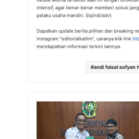
intensif, agar benar-benar memberi solusi jan
pelaku usaha mandiri. (lia/ndi/adv)
Dapatkan update berita pilihan dan breaking ne
instagram “editorialkaltim”, caranya klik link
ht
mendapatkan informasi terkini lainnya.
andi faisal sofyan
Pemkab
PPU
Melakukan
Kunjungan
Strategis
ke