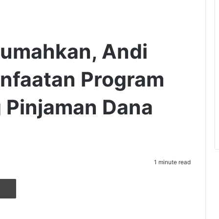
rumahkan, Andi
anfaatan Program
 Pinjaman Dana
1 minute read
r
ia Email
Cetak