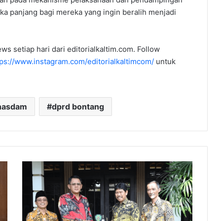
gka panjang bagi mereka yang ingin beralih menjadi
ws setiap hari dari editorialkaltim.com. Follow
tps://www.instagram.com/editorialkaltimcom/
untuk
 hasdam
dprd bontang
Sleman
Jadi
Rujukan,
PPU
Perkuat
Program