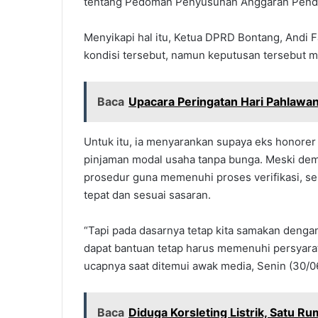
tentang Pedoman Penyusunan Anggaran Penda
Menyikapi hal itu, Ketua DPRD Bontang, Andi 
kondisi tersebut, namun keputusan tersebut me
Baca
Upacara Peringatan Hari Pahlawan
Untuk itu, ia menyarankan supaya eks honore
pinjaman modal usaha tanpa bunga. Meski demik
prosedur guna memenuhi proses verifikasi, s
tepat dan sesuai sasaran.
“Tapi pada dasarnya tetap kita samakan dengan
dapat bantuan tetap harus memenuhi persyara
ucapnya saat ditemui awak media, Senin (30/0
Baca
Diduga Korsleting Listrik, Satu R