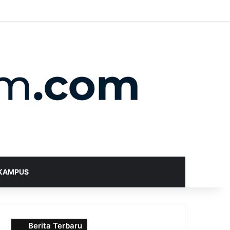
X
YouTube
Instagram
Telegram
WhatsApp
RSS
Random Article
Sidebar
Switch skin
Search for
KAMPUS
Berita Terbaru