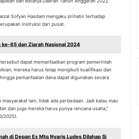
patan dan Belanja Daerah Tahun Anggaran 2022.
Faizal Sofyan Hasdam mengaku prihatin terhadap
rupakan instruksi dari pusat.
 ke-65 dan Ziarah Nasional 2024
r tersebut dapat memanfaatkan program pemerintah
ian, mereka harus tetap mengikuti kualifikasi dan
ehingga pemanfaatan dana dapat digunakan secara
 masyarakat lain, tidak ada perbedaan. Jadi kalau mau
tan dan juga mereka harus punya rencana usaha,”
6/2025).
umah di Depan Ex Mtq Nyaris Ludes Dilahap Si