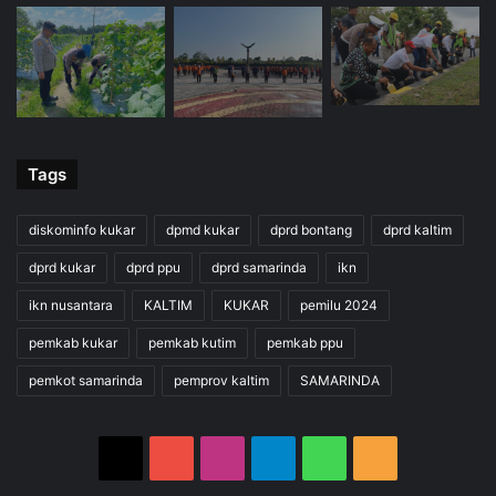
Tags
diskominfo kukar
dpmd kukar
dprd bontang
dprd kaltim
dprd kukar
dprd ppu
dprd samarinda
ikn
ikn nusantara
KALTIM
KUKAR
pemilu 2024
pemkab kukar
pemkab kutim
pemkab ppu
pemkot samarinda
pemprov kaltim
SAMARINDA
X
YouTube
Instagram
Telegram
WhatsApp
RSS