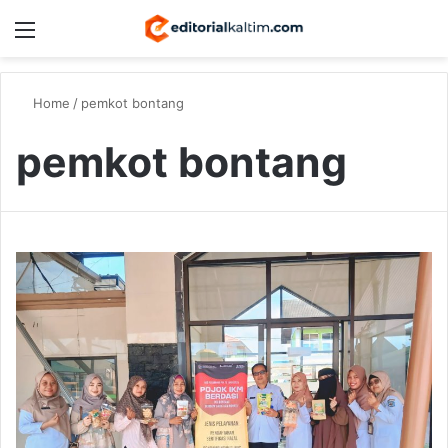
Menu
Switch
S
Home
/
pemkot bontang
pemkot bontang