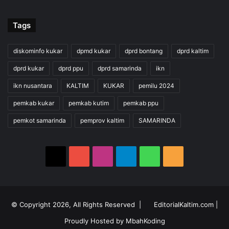
Tags
diskominfo kukar
dpmd kukar
dprd bontang
dprd kaltim
dprd kukar
dprd ppu
dprd samarinda
ikn
ikn nusantara
KALTIM
KUKAR
pemilu 2024
pemkab kukar
pemkab kutim
pemkab ppu
pemkot samarinda
pemprov kaltim
SAMARINDA
X
YouTube
Instagram
Telegram
WhatsApp
RSS
© Copyright 2026, All Rights Reserved |
EditorialKaltim.com
|
Proudly Hosted by
MbahKoding