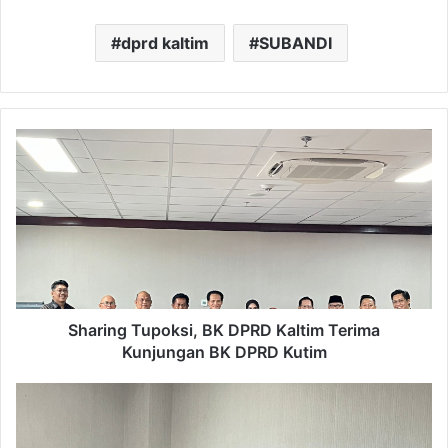
dprd kaltim
SUBANDI
Sharing
Tupoksi,
BK
DPRD
Kaltim
Terima
Kunjungan
BK
DPRD
Kutim
Sharing Tupoksi, BK DPRD Kaltim Terima
Kunjungan BK DPRD Kutim
Inovasi
Baru
DPRD