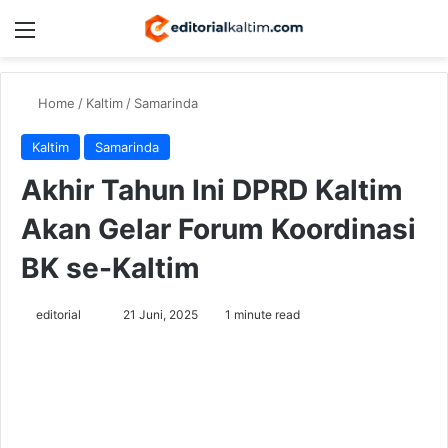
Menu
Switch
Se
Home
/
Kaltim
/
Samarinda
Kaltim
Samarinda
Akhir Tahun Ini DPRD Kaltim
Akan Gelar Forum Koordinasi
BK se-Kaltim
Send
editorial
21 Juni, 2025
1 minute read
an
email