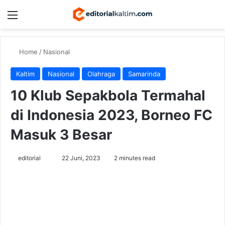
Menu
Switch
Se
Home
/
Nasional
Kaltim
Nasional
Olahraga
Samarinda
10 Klub Sepakbola Termahal
di Indonesia 2023, Borneo FC
Masuk 3 Besar
Send
editorial
22 Juni, 2023
2 minutes read
an
email