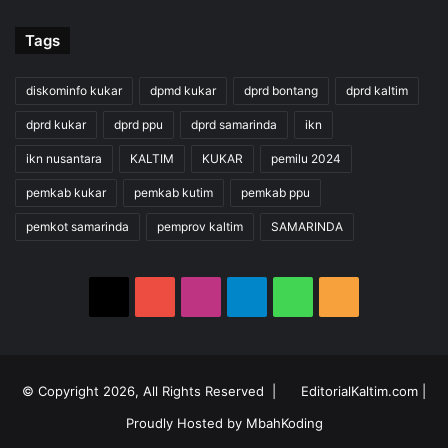
Tags
diskominfo kukar
dpmd kukar
dprd bontang
dprd kaltim
dprd kukar
dprd ppu
dprd samarinda
ikn
ikn nusantara
KALTIM
KUKAR
pemilu 2024
pemkab kukar
pemkab kutim
pemkab ppu
pemkot samarinda
pemprov kaltim
SAMARINDA
X
YouTube
Instagram
Telegram
WhatsApp
RSS
© Copyright 2026, All Rights Reserved |
EditorialKaltim.com
|
Proudly Hosted by
MbahKoding