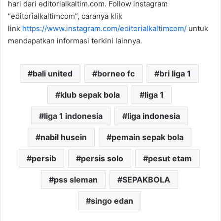
hari dari editorialkaltim.com. Follow instagram
“editorialkaltimcom”, caranya klik
link
https://www.instagram.com/editorialkaltimcom/
untuk
mendapatkan informasi terkini lainnya.
bali united
borneo fc
bri liga 1
klub sepak bola
liga 1
liga 1 indonesia
liga indonesia
nabil husein
pemain sepak bola
persib
persis solo
pesut etam
pss sleman
SEPAKBOLA
singo edan