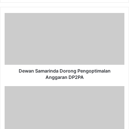
Dewan
Samarinda
Dorong
Pengoptimalan
Anggaran
DP2PA
Dewan Samarinda Dorong Pengoptimalan
Anggaran DP2PA
Munas
V
Fokal
IMM
90
Persen
Siap,