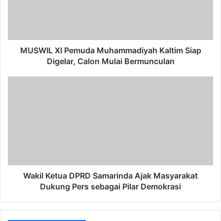
Siap
Digelar,
Calon
Mulai
Bermunculan
MUSWIL XI Pemuda Muhammadiyah Kaltim Siap
Digelar, Calon Mulai Bermunculan
Wakil
Ketua
DPRD
Samarinda
Ajak
Masyarakat
Dukung
Pers
sebagai
Pilar
Wakil Ketua DPRD Samarinda Ajak Masyarakat
Demokrasi
Dukung Pers sebagai Pilar Demokrasi