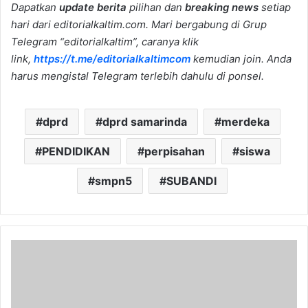
Dapatkan
update berita
pilihan dan
breaking news
setiap
hari dari editorialkaltim.com. Mari bergabung di Grup
Telegram “editorialkaltim”, caranya klik
link,
https://t.me/editorialkaltimcom
kemudian join. Anda
harus mengistal Telegram terlebih dahulu di ponsel.
dprd
dprd samarinda
merdeka
PENDIDIKAN
perpisahan
siswa
smpn5
SUBANDI
MUSWIL
XI
Pemuda
Muhammadiyah
Kaltim