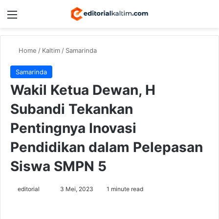
Menu
Switch
Se
Home
/
Kaltim
/
Samarinda
Samarinda
Wakil Ketua Dewan, H
Subandi Tekankan
Pentingnya Inovasi
Pendidikan dalam Pelepasan
Siswa SMPN 5
Send
editorial
3 Mei, 2023
1 minute read
an
email