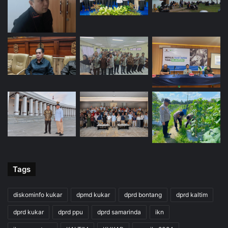
Tags
diskominfo kukar
dpmd kukar
dprd bontang
dprd kaltim
dprd kukar
dprd ppu
dprd samarinda
ikn