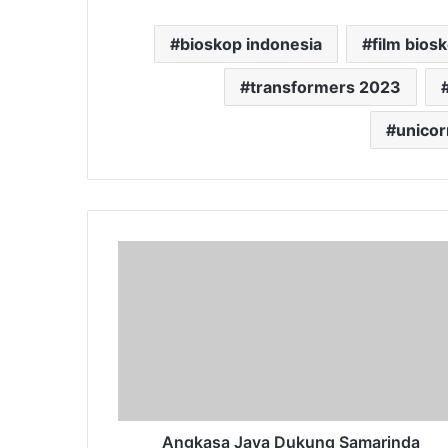
bioskop indonesia
film bios
transformers 2023
unicor
Angkasa
Jaya
Dukung
Samarinda
Bebas
Tambang
di
2026
Angkasa Jaya Dukung Samarinda