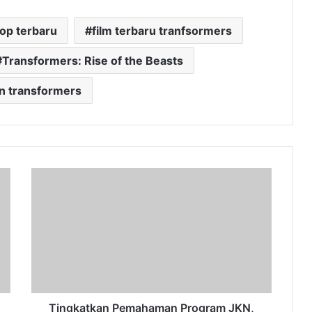
kop terbaru
film terbaru tranfsormers
Transformers: Rise of the Beasts
n transformers
Tingkatkan
Pemahaman
Program
JKN,
BPJS
Kesehatan
Lakukan
Sosialisasi
di
BSPJI
Tingkatkan Pemahaman Program JKN,