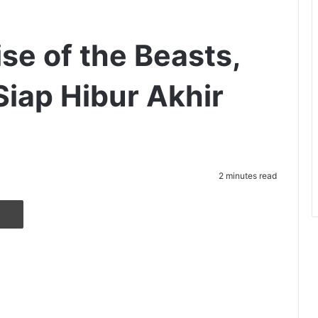
se of the Beasts,
Siap Hibur Akhir
2 minutes read
r
ia Email
Cetak