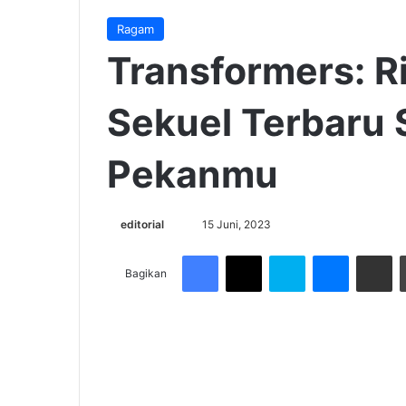
Ragam
Transformers: Ri
Sekuel Terbaru 
Pekanmu
Send
editorial
15 Juni, 2023
an
Facebook
X
Skype
Messenge
Share v
email
Bagikan