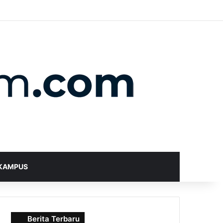
X
YouTube
Instagram
Telegram
WhatsApp
RSS
Random Article
Sidebar
Switch skin
Search for
KAMPUS
Berita Terbaru