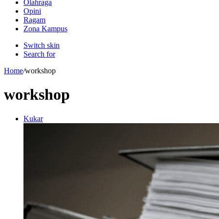
Olahraga
Opini
Ragam
Zona Kampus
Switch skin
Search for
Home
/
workshop
workshop
Kukar