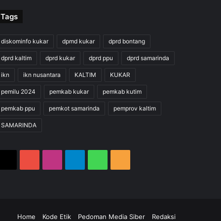
Tags
diskominfo kukar
dpmd kukar
dprd bontang
dprd kaltim
dprd kukar
dprd ppu
dprd samarinda
ikn
ikn nusantara
KALTIM
KUKAR
pemilu 2024
pemkab kukar
pemkab kutim
pemkab ppu
pemkot samarinda
pemprov kaltim
SAMARINDA
X
YouTube
Instagram
Telegram
WhatsApp
RSS
m
gram
hatsApp
RSS
Home
Kode Etik
Pedoman Media Siber
Redaksi