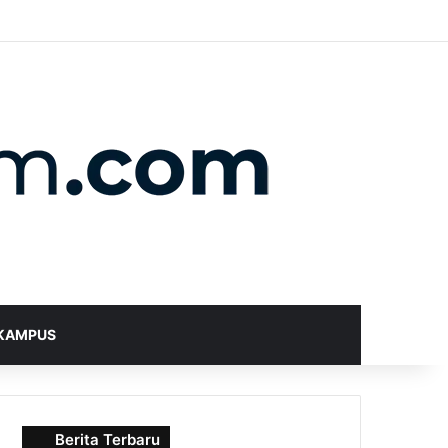
X
YouTube
Instagram
Telegram
WhatsApp
RSS
Random Article
Sidebar
Switch skin
Search for
KAMPUS
Berita Terbaru