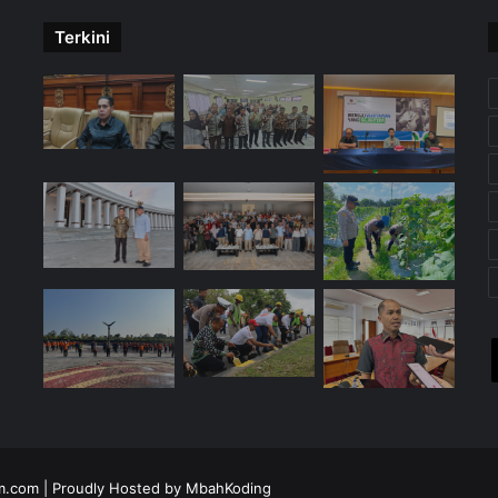
Terkini
im.com
| Proudly Hosted by
MbahKoding
X
YouTube
Instagra
Tele
W