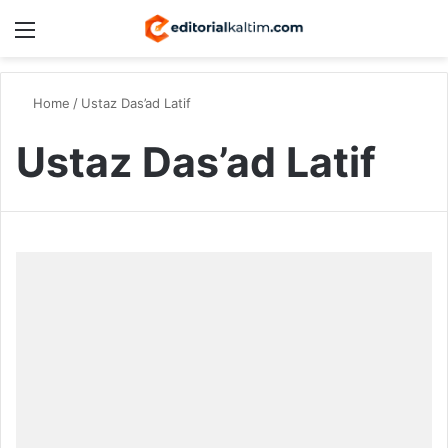
Menu
Switch
S
Home
/
Ustaz Das’ad Latif
Ustaz Das’ad Latif