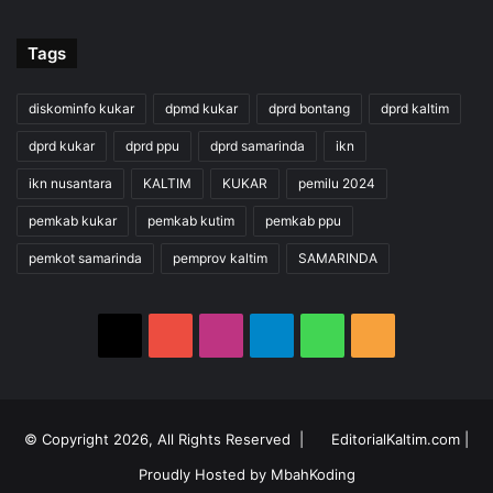
Tags
diskominfo kukar
dpmd kukar
dprd bontang
dprd kaltim
dprd kukar
dprd ppu
dprd samarinda
ikn
ikn nusantara
KALTIM
KUKAR
pemilu 2024
pemkab kukar
pemkab kutim
pemkab ppu
pemkot samarinda
pemprov kaltim
SAMARINDA
X
YouTube
Instagram
Telegram
WhatsApp
RSS
© Copyright 2026, All Rights Reserved |
EditorialKaltim.com
|
Proudly Hosted by
MbahKoding