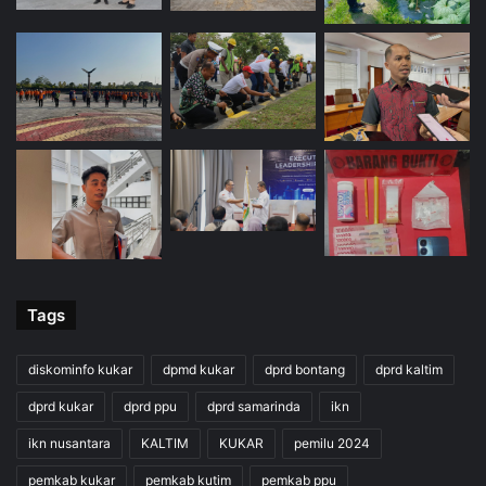
Tags
diskominfo kukar
dpmd kukar
dprd bontang
dprd kaltim
dprd kukar
dprd ppu
dprd samarinda
ikn
ikn nusantara
KALTIM
KUKAR
pemilu 2024
pemkab kukar
pemkab kutim
pemkab ppu