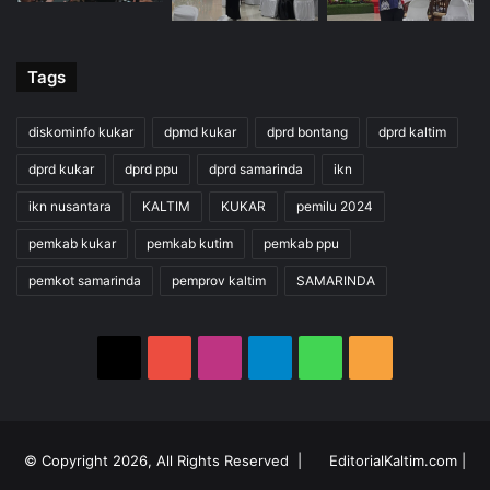
Tags
diskominfo kukar
dpmd kukar
dprd bontang
dprd kaltim
dprd kukar
dprd ppu
dprd samarinda
ikn
ikn nusantara
KALTIM
KUKAR
pemilu 2024
pemkab kukar
pemkab kutim
pemkab ppu
pemkot samarinda
pemprov kaltim
SAMARINDA
X
YouTube
Instagram
Telegram
WhatsApp
RSS
© Copyright 2026, All Rights Reserved |
EditorialKaltim.com
|