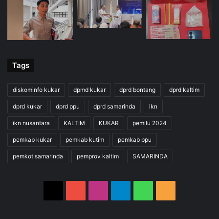
Tags
diskominfo kukar
dpmd kukar
dprd bontang
dprd kaltim
dprd kukar
dprd ppu
dprd samarinda
ikn
ikn nusantara
KALTIM
KUKAR
pemilu 2024
pemkab kukar
pemkab kutim
pemkab ppu
pemkot samarinda
pemprov kaltim
SAMARINDA
X
YouTube
Instagram
Telegram
WhatsApp
RSS