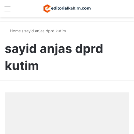
Menu
Switch
S
Home
/
sayid anjas dprd kutim
sayid anjas dprd
kutim