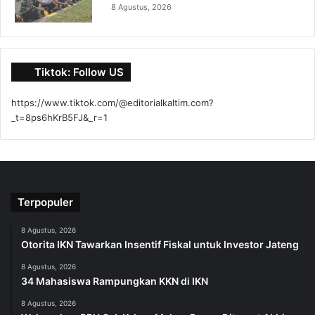
8 Agustus, 2026
Tiktok: Follow US
https://www.tiktok.com/@editorialkaltim.com?
_t=8ps6hKrB5FJ&_r=1
Terpopuler
8 Agustus, 2026
Otorita IKN Tawarkan Insentif Fiskal untuk Investor Jateng
8 Agustus, 2026
34 Mahasiswa Rampungkan KKN di IKN
8 Agustus, 2026