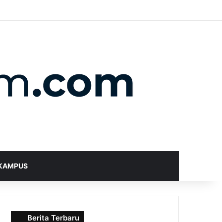
X
YouTube
Instagram
Telegram
WhatsApp
RSS
Random Article
Sidebar
Switch skin
Search for
KAMPUS
Berita Terbaru