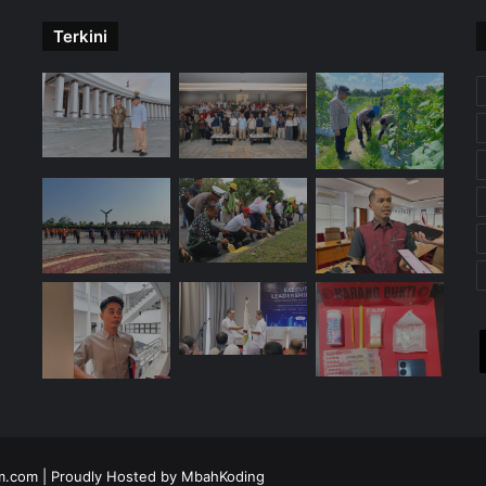
Terkini
im.com
| Proudly Hosted by
MbahKoding
X
YouTube
Instagra
Tele
W