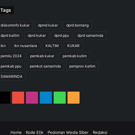
Tags
diskominfo kukar
dpmd kukar
dprd bontang
dprd kaltim
dprd kukar
dprd ppu
dprd samarinda
ikn
ikn nusantara
KALTIM
KUKAR
pemilu 2024
pemkab kukar
pemkab kutim
pemkab ppu
pemkot samarinda
pemprov kaltim
SAMARINDA
X
YouTube
Instagram
Telegram
WhatsApp
RSS
m
gram
hatsApp
RSS
Home
Kode Etik
Pedoman Media Siber
Redaksi