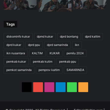
Tags
diskominfo kukar
dpmd kukar
dprd bontang
dprd kaltim
dprd kukar
dprd ppu
dprd samarinda
ikn
ikn nusantara
KALTIM
KUKAR
pemilu 2024
pemkab kukar
pemkab kutim
pemkab ppu
pemkot samarinda
pemprov kaltim
SAMARINDA
X
YouTube
Instagram
Telegram
WhatsApp
RSS