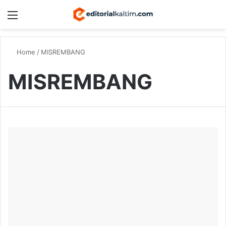
Menu
Switch
S
Home
/
MISREMBANG
MISREMBANG