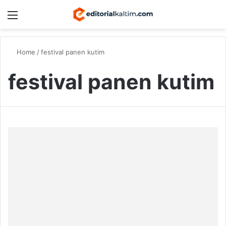
Menu
Switch
S
Home
/
festival panen kutim
festival panen kutim