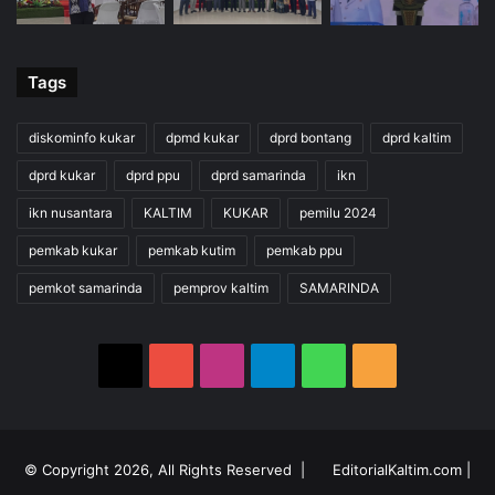
Tags
diskominfo kukar
dpmd kukar
dprd bontang
dprd kaltim
dprd kukar
dprd ppu
dprd samarinda
ikn
ikn nusantara
KALTIM
KUKAR
pemilu 2024
pemkab kukar
pemkab kutim
pemkab ppu
pemkot samarinda
pemprov kaltim
SAMARINDA
X
YouTube
Instagram
Telegram
WhatsApp
RSS
© Copyright 2026, All Rights Reserved |
EditorialKaltim.com
|