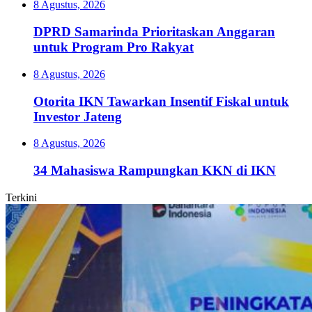
8 Agustus, 2026
DPRD Samarinda Prioritaskan Anggaran
untuk Program Pro Rakyat
8 Agustus, 2026
Otorita IKN Tawarkan Insentif Fiskal untuk
Investor Jateng
8 Agustus, 2026
34 Mahasiswa Rampungkan KKN di IKN
Terkini