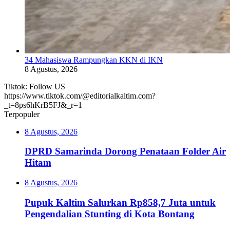
34 Mahasiswa Rampungkan KKN di IKN
8 Agustus, 2026
Tiktok: Follow US
https://www.tiktok.com/@editorialkaltim.com?
_t=8ps6hKrB5FJ&_r=1
Terpopuler
8 Agustus, 2026
DPRD Samarinda Dorong Penataan Folder Air
Hitam
8 Agustus, 2026
Pupuk Kaltim Salurkan Rp858,7 Juta untuk
Pengendalian Stunting di Kota Bontang