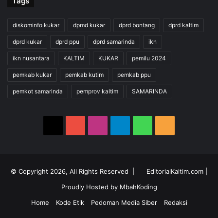
Tags
diskominfo kukar
dpmd kukar
dprd bontang
dprd kaltim
dprd kukar
dprd ppu
dprd samarinda
ikn
ikn nusantara
KALTIM
KUKAR
pemilu 2024
pemkab kukar
pemkab kutim
pemkab ppu
pemkot samarinda
pemprov kaltim
SAMARINDA
X
YouTube
Instagram
Telegram
WhatsApp
RSS
© Copyright 2026, All Rights Reserved |
EditorialKaltim.com
|
Proudly Hosted by
MbahKoding
Home
Kode Etik
Pedoman Media Siber
Redaksi