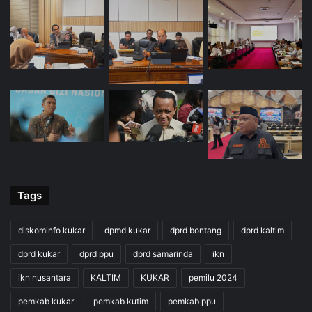
Tags
diskominfo kukar
dpmd kukar
dprd bontang
dprd kaltim
dprd kukar
dprd ppu
dprd samarinda
ikn
ikn nusantara
KALTIM
KUKAR
pemilu 2024
pemkab kukar
pemkab kutim
pemkab ppu