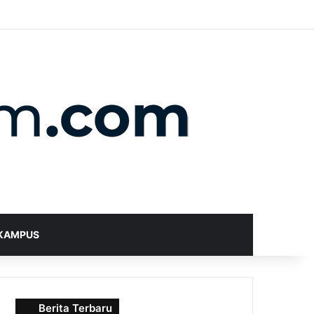
X
YouTube
Instagram
Telegram
WhatsApp
RSS
Random Article
Sidebar
Switch skin
Search for
KAMPUS
Berita Terbaru